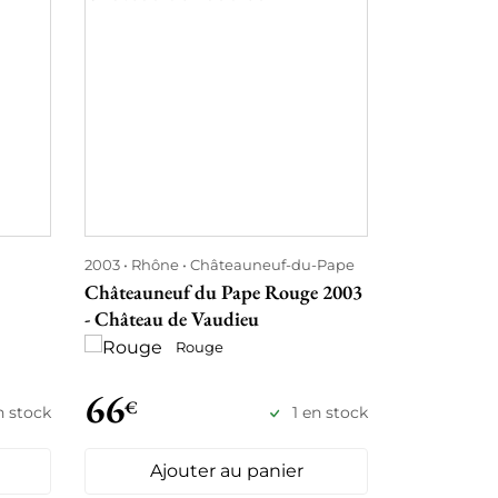
2003
Rhône
Châteauneuf-du-Pape
2003
Borde
Châteauneuf du Pape Rouge 2003
Château La
- Château de Vaudieu
Rouge
66
66
€
€
n stock
1 en stock
Ajouter au panier
Ajo