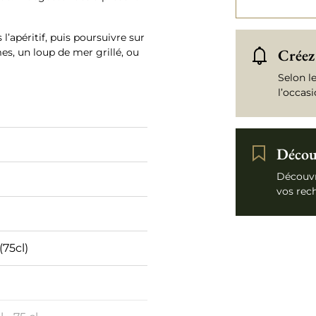
 l’apéritif, puis poursuivre sur
Créez 
s, un loup de mer grillé, ou
Selon l
l’occas
Découv
Découvr
vos rec
(75cl)