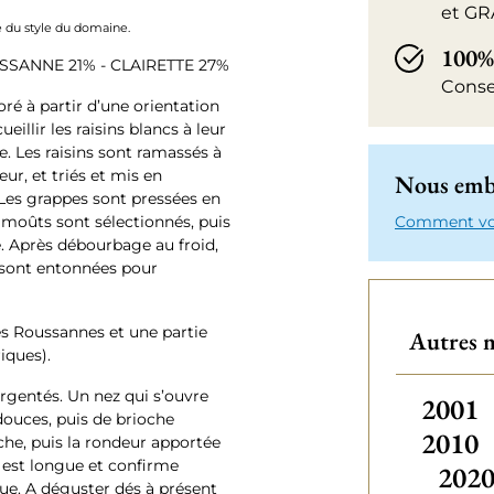
et GR
ue du style du domaine.
100%
SSANNE 21% - CLAIRETTE 27%
Conse
oré à partir d’une orientation
eillir les raisins blancs à leur
 Les raisins sont ramassés à
eur, et triés et mis en
Nous emba
 Les grappes sont pressées en
moûts sont sélectionnés, puis
Comment votr
e. Après débourbage au froid,
 sont entonnées pour
es Roussannes et une partie
Autres m
iques).
argentés. Un nez qui s’ouvre
Autres
2001
douces, puis de brioche
2010
nche, puis la rondeur apportée
e est longue et confirme
202
que. A déguster dés à présent