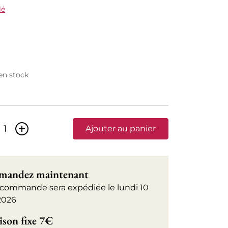
lé
 en stock
+
Ajouter au panier
andez maintenant
 commande sera expédiée le lundi 10
2026
ison fixe 7€