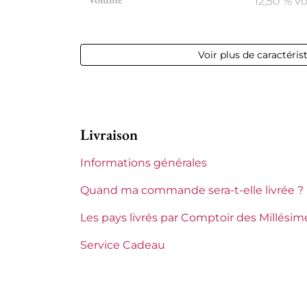
12,50 % vol
Appellation
Châteaun
Voir plus de caractéris
Niveau
Parfait
Etiquette
Parfaite
Livraison
Région
Rhône
Informations générales
Maturité
Vins à ma
Quand ma commande sera-t-elle livrée ?
Domaines du Rhône
Château 
Les pays livrés par Comptoir des Millésim
Tranche de prix
De 50 à 8
Service Cadeau