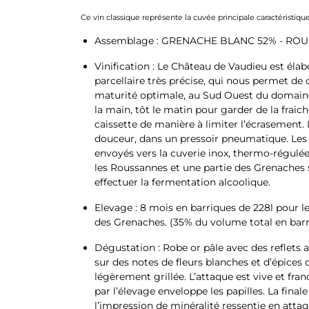
Ce vin classique représente la cuvée principale caractéristiq
Assemblage : GRENACHE BLANC 52% - ROU
Vinification : Le Château de Vaudieu est élab
parcellaire très précise, qui nous permet de cu
maturité optimale, au Sud Ouest du domaine.
la main, tôt le matin pour garder de la fraich
caissette de manière à limiter l’écrasement.
douceur, dans un pressoir pneumatique. Les 
envoyés vers la cuverie inox, thermo-régulé
les Roussannes et une partie des Grenaches
effectuer la fermentation alcoolique.
Elevage : 8 mois en barriques de 228l pour l
des Grenaches. (35% du volume total en barr
Dégustation : Robe or pâle avec des reflets 
sur des notes de fleurs blanches et d’épices 
légèrement grillée. L’attaque est vive et fra
par l’élevage enveloppe les papilles. La final
l’impression de minéralité ressentie en atta