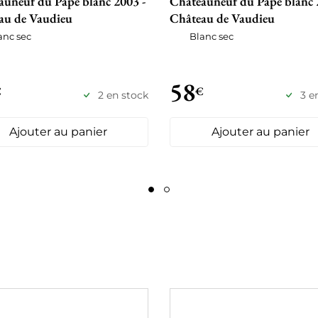
auneuf du Pape blanc 2003 -
Châteauneuf du Pape blanc 
au de Vaudieu
Château de Vaudieu
anc sec
Blanc sec
58
€
€
2 en stock
3 e
Ajouter au panier
Ajouter au panier