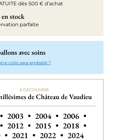
ATUITE dès 500 € d’achat
 en stock
rvation parfaite
llons avec soins
e colis sera emballé ?
À DÉCOUVRIR
illésimes de Château de Vaudieu
 millésimes de Château de Vaudieu
Autres millésimes de Château d
Autres millésimes de C
•
2003
•
2004
•
2006
•
Autres millésimes de Château de Vaudie
Autres millésimes de C
•
2012
•
2015
•
2018
•
Autres millésimes de
0
•
2021
•
2022
•
2024