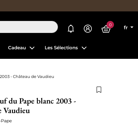
0
Mes alertes
fr
Cadeau
Les Sélections
2003 - Château de Vaudieu
Ajouter à la list
f du Pape blanc 2003 -
e Vaudieu
-Pape