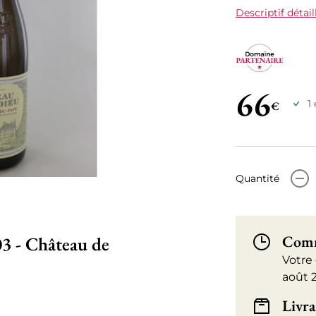
Descriptif détail
66
1
€
-
Quantité
Comm
3 - Château de
Votre
août 
Livra