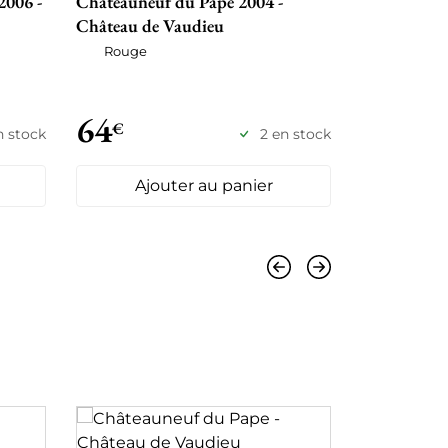
2006 -
Châteauneuf du Pape 2004 -
Châteauneu
Château de Vaudieu
Clos du Bel
Vaudieu
Rouge
Blanc se
64
62
€
€
n stock
2 en stock
Ajouter au panier
Ajo
Précédent
Suivant