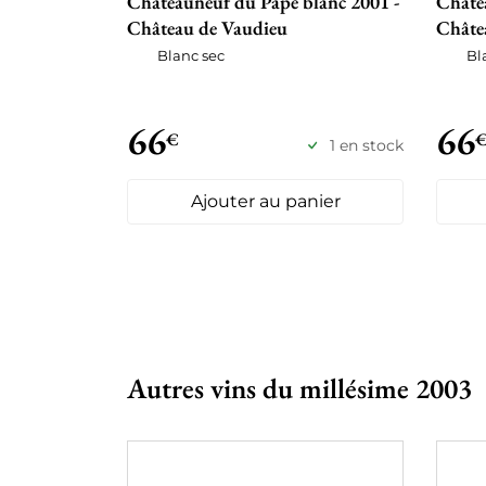
Châteauneuf du Pape blanc 2001 -
Châte
Château de Vaudieu
Châte
Blanc sec
Bl
66
66
€
1 en stock
Ajouter au panier
Autres vins du millésime 2003