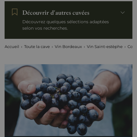
Découvrir d'autres cuvées
Découvrez quelques sélections adaptées
selon vos recherches.
Accueil
Toute la cave
Vin Bordeaux
Vin Saint-estèphe
Cos 