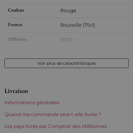
Couleur
Rouge
Format
Bouteille (75cl)
Millésime
2000
Volume
12,50 % vol - 75 cl
Voir plus de caractéristiques
Appellation
Saint-estèphe
Niveau
Parfait
Livraison
Etiquette
Parfaite
Informations générales
Région
Bordeaux
Quand ma commande sera-t-elle livrée ?
Classement de 1855
Les pays livrés par Comptoir des Millésimes
2èmes Grands Crus Classés