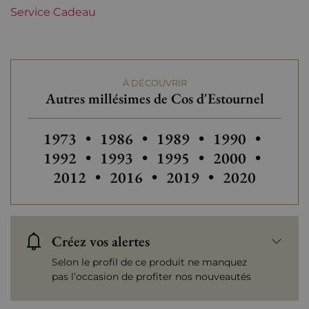
Service Cadeau
Maturité
Vins à maturité
Châteaux de Bordeaux
Cos d'Estournel
À DÉCOUVRIR
Tranche de prix
Plus de 150 €
Autres millésimes de Cos d'Estournel
Autres millésimes de Cos d'Estournel
Autres millésimes de Cos d'Estou
Autres millésimes de Co
Autres millési
Autres
1973
•
1986
•
1989
•
1990
•
Autres millésimes de Cos d'Estou
Autres millésimes de Co
Autres millési
Autres
1992
•
1993
•
1995
•
2000
•
Autres millésimes de Cos d'Est
Autres millésimes de C
Autres millés
2012
•
2016
•
2019
•
2020
Créez vos alertes
Selon le profil de ce produit ne manquez
pas l’occasion de profiter nos nouveautés