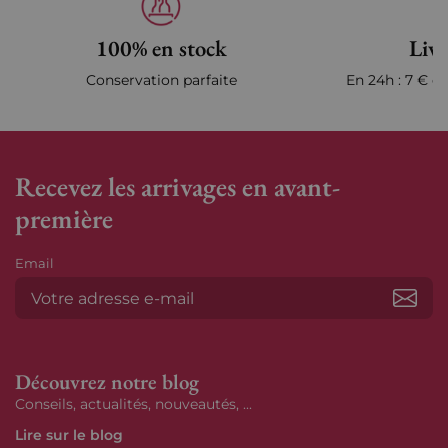
100% en stock
Livr
Conservation parfaite
En 24h : 7 € en
Recevez les arrivages en avant-
première
Email
S’ab
Découvrez notre blog
Conseils, actualités, nouveautés, ...
Lire sur le blog