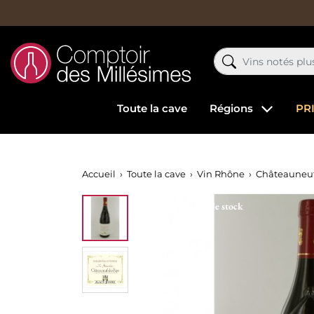
Toute la cave
Régions
PR
Accueil
Toute la cave
Vin Rhône
Châteauneuf
Rupture de stock