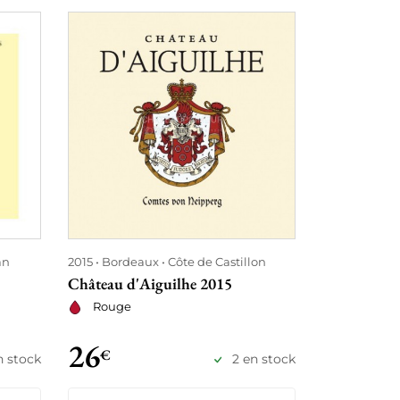
an
2015
Bordeaux
Côte de Castillon
2015
Bordea
Château d'Aiguilhe 2015
Château Gr
Rouge
Rouge
26
34
€
€
n stock
2 en stock