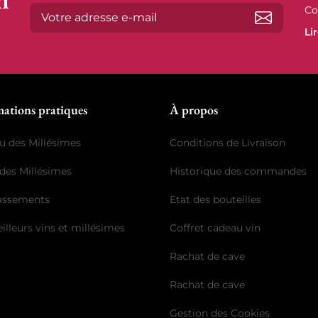
Co
Li
S’abonne
mations pratiques
À propos
u des Millésimes
Conditions de Livraison
des Millésimes
Historique des commandes
lassements
Etat des bouteilles
illeurs vins et millésimes
Coffret cadeau vin
Rachat de cave
Rachat de cave
Gestion des Cookies