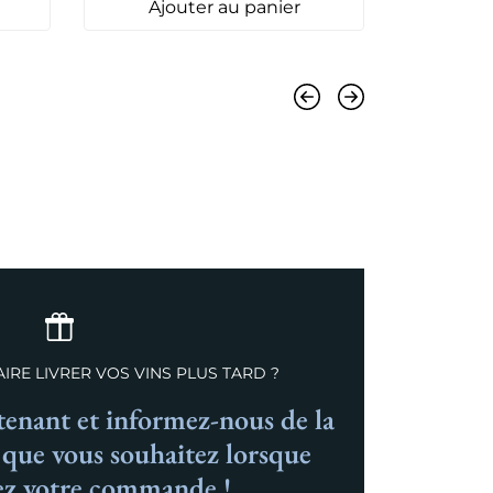
Ajouter au panier
Ajo
Précédent
Suivant
IRE LIVRER VOS VINS PLUS TARD ?
nant et informez-nous de la
n que vous souhaitez lorsque
ez votre commande !