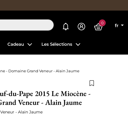
0
Mes alertes
fr
Cadeau
Les Sélections
ne - Domaine Grand Veneur - Alain Jaume
Ajouter à la list
uf-du-Pape 2015 Le Miocène -
rand Veneur - Alain Jaume
Veneur - Alain Jaume