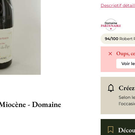
Descriptif détail
94/100
Robert 
Oups, ce
Voir l
Créez 
Selon l
 Miocène - Domaine
l’occas
Découv