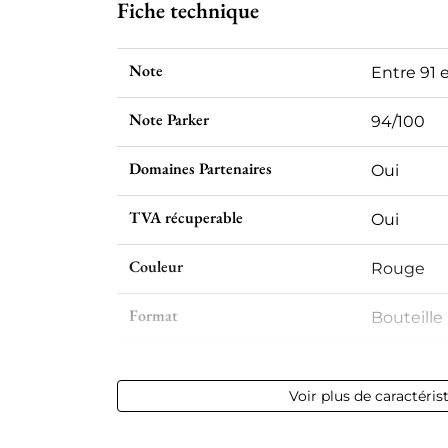
Fiche technique
Note
Entre 91 
Note Parker
94/100
Domaines Partenaires
Oui
TVA récuperable
Oui
Couleur
Rouge
Format
Bouteille 
Millésime
2015
Voir plus de caractéris
Volume
12,50 % vol