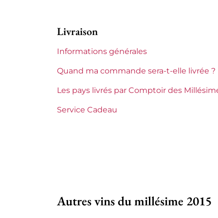
Appellation
Châteaun
Livraison
Niveau
Parfait
Informations générales
Etiquette
Parfaite
Quand ma commande sera-t-elle livrée ?
Région
Rhône
Les pays livrés par Comptoir des Millésim
Domaines du Rhône
Alain Ja
Service Cadeau
Autres vins du millésime 2015