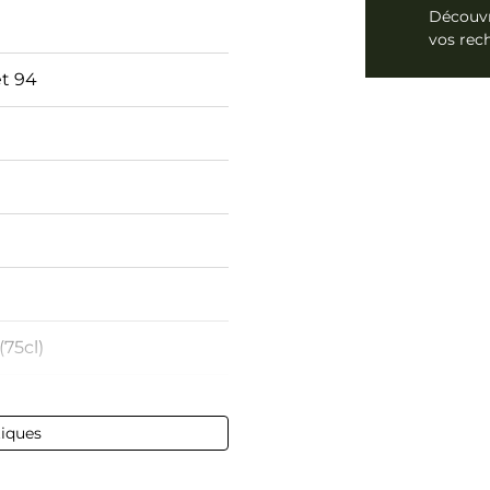
Découvr
vos rec
et 94
(75cl)
tiques
 - 75 cl