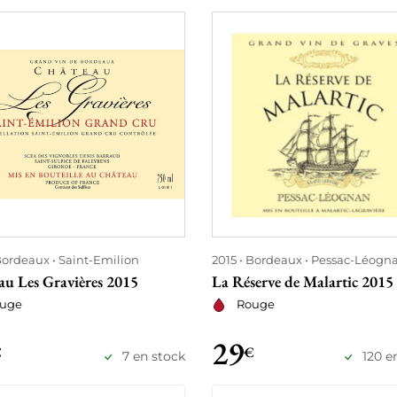
ordeaux
Saint-Emilion
2015
Bordeaux
Pessac-Léogn
au Les Gravières 2015
La Réserve de Malartic 2015
uge
Rouge
29
€
€
7 en stock
120 e