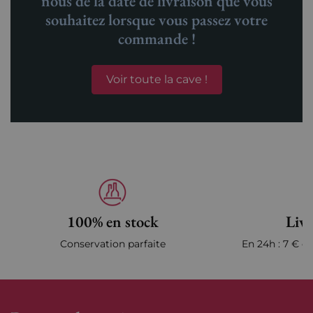
nous de la date de livraison que vous
souhaitez lorsque vous passez votre
commande !
Voir toute la cave !
100% en stock
Livr
Conservation parfaite
En 24h : 7 € en