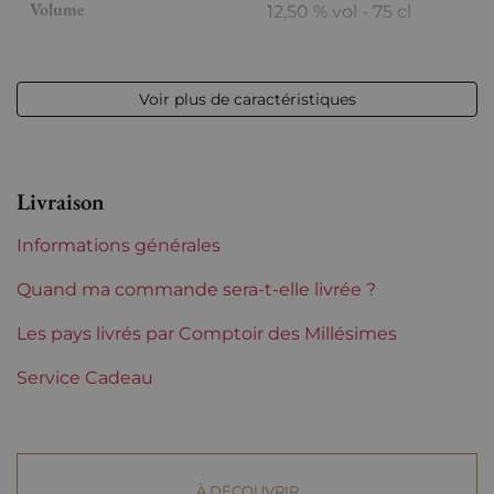
Volume
12,50 % vol - 75 cl
Appellation
Saumur
Voir plus de caractéristiques
Niveau
Parfait
Etiquette
Parfaite
Livraison
Région
Loire
Informations générales
Maturité
À garder
Quand ma commande sera-t-elle livrée ?
Domaines de Loire
Les pays livrés par Comptoir des Millésimes
Clos de l'Écotard
Service Cadeau
Tranche de prix
Moins de 30 €
À DÉCOUVRIR