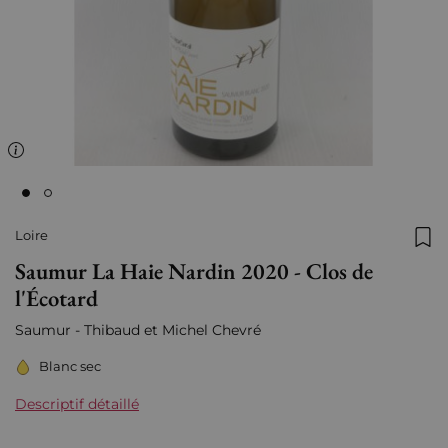
Loire
Ajo
Saumur La Haie Nardin 2020 - Clos de
l'Écotard
Saumur - Thibaud et Michel Chevré
Blanc sec
Descriptif détaillé