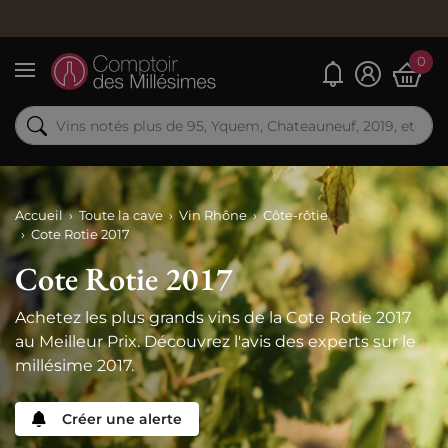
0
Mes alertes
Menu
Accueil
Toute la cave
Vin Rhône
Côte-rôtie
Cote Rotie 2017
Cote Rotie 2017
Achetez les plus grands vins de la Cote Rotie 2017
au Meilleur Prix. Découvrez l'avis des experts sur le
millésime 2017.
Créer une alerte