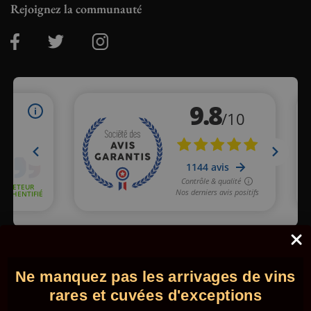
Rejoignez la communauté
Marchand approuvé par la Société des Avis Garantis,
cliquez ici
pour vérifier
.
Ne manquez pas les arrivages de vins
© 2026 - Comptoir des Millésimes. Tous droits réservés.
•
Mentions légales
•
CGV
rares et cuvées d'exceptions