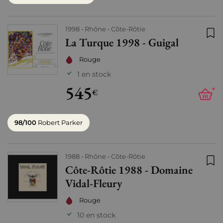
1998
Rhône
Côte-Rôtie
La Turque 1998 - Guigal
Ajo
Rouge
1 en stock
545
+
€
98/100
Robert Parker
1988
Rhône
Côte-Rôtie
Côte-Rôtie 1988 - Domaine
Ajo
Vidal-Fleury
Rouge
10 en stock