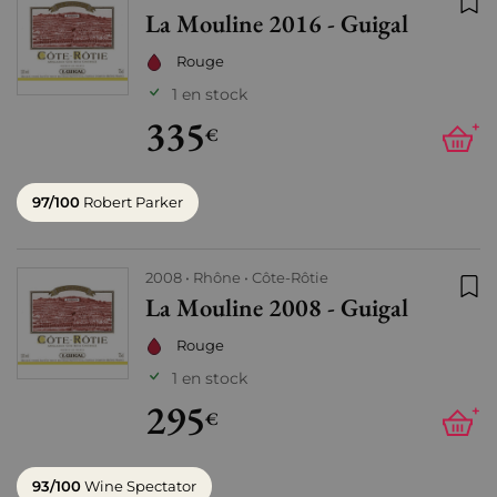
La Mouline 2016 - Guigal
Ajo
Rouge
1 en stock
335
+
€
97/100
Robert Parker
2008
Rhône
Côte-Rôtie
La Mouline 2008 - Guigal
Ajo
Rouge
1 en stock
295
+
€
93/100
Wine Spectator