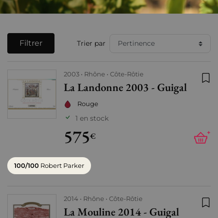
Filtrer
Trier par
2003
Rhône
Côte-Rôtie
La Landonne 2003 - Guigal
Ajo
Rouge
1 en stock
575
+
€
100/100
Robert Parker
2014
Rhône
Côte-Rôtie
La Mouline 2014 - Guigal
Ajo