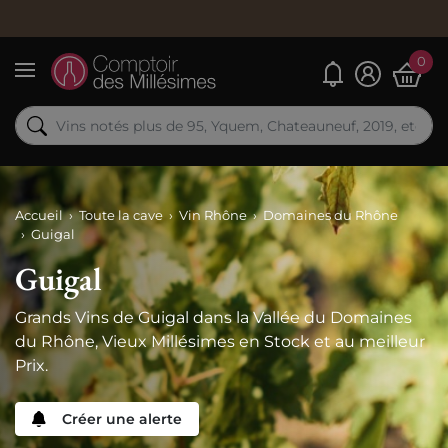
Comma
0
Mes alertes
Menu
Accueil
Toute la cave
Vin Rhône
Domaines du Rhône
Guigal
Guigal
Grands Vins de Guigal dans la Vallée du Domaines
du Rhône, Vieux Millésimes en Stock et au meilleur
Prix.
Créer une alerte