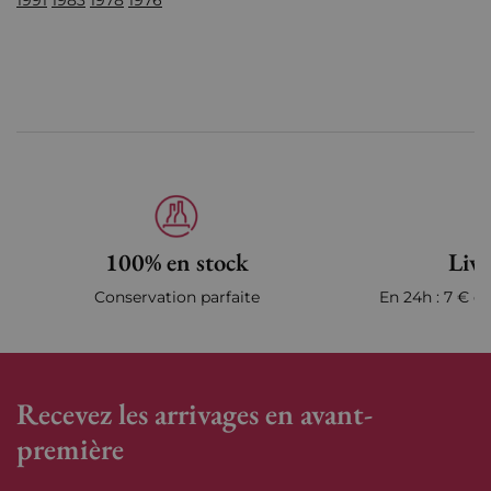
1991
1983
1978
1976
100% en stock
Livr
Conservation parfaite
En 24h : 7 € en
Recevez les arrivages en avant-
première