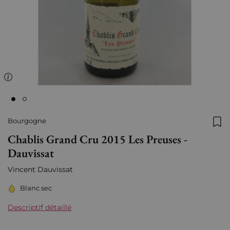
Bourgogne
Ajo
Chablis Grand Cru 2015 Les Preuses -
Dauvissat
Vincent Dauvissat
Blanc sec
Descriptif détaillé