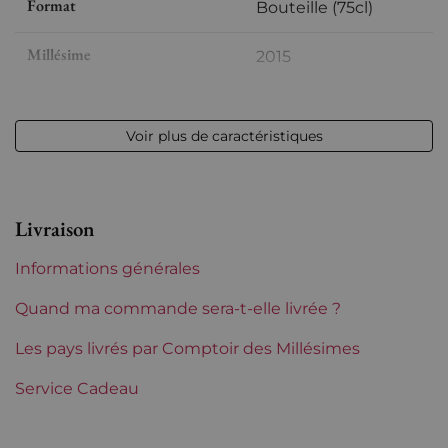
Format
Bouteille (75cl)
Millésime
2015
Volume
12,50 % vol - 75 cl
Voir plus de caractéristiques
Appellation
Chablis
Niveau
Parfait
Livraison
Etiquette
Parfaite
Informations générales
Région
Bourgogne
Quand ma commande sera-t-elle livrée ?
Maturité
Les pays livrés par Comptoir des Millésimes
À garder
Service Cadeau
Classification Bourgogne
Grands Crus
Domaines de Bourgogne