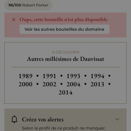
96/100
Robert Parker
Oups, cette bouteille n’est plus disponible
Voir les autres bouteilles du domaine
À DÉCOUVRIR
Autres millésimes de Dauvissat
Autres millésimes de Dauvissat
Autres millésimes de Dauvissat
Autres millésimes de Da
Autres millési
Autres
1989
•
1991
•
1993
•
1994
•
Autres millésimes de Dauvissat
Autres millési
Autres
2000
•
2002
•
2004
•
2013
•
2014
Créez vos alertes
Selon le profil de ce produit ne manquez