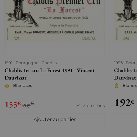
1991
Bourgogne
Chablis
1993
Bour
Chablis 1er cru La Forest 1991 - Vincent
Chablis 1e
Dauvissat
Dauvissat
Blanc sec
Blanc 
192
155
€
€
€
205
3 en stock
Ajouter au panier