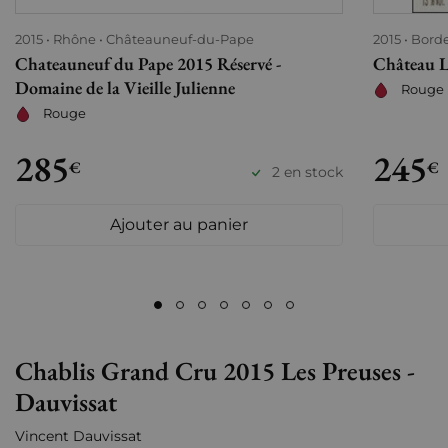
2015
Rhône
Châteauneuf-du-Pape
2015
Bord
Chateauneuf du Pape 2015 Réservé -
Château L
Domaine de la Vieille Julienne
Rouge
Rouge
285
245
€
€
2 en stock
Ajouter au panier
Chablis Grand Cru 2015 Les Preuses -
Dauvissat
Vincent Dauvissat