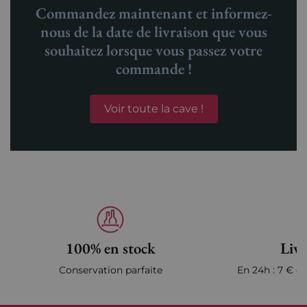
Commandez maintenant et informez-
nous de la date de livraison que vous
souhaitez lorsque vous passez votre
commande !
Voir toute la cave !
100% en stock
Livr
Conservation parfaite
En 24h : 7 € en