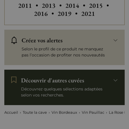
Autres
2011
•
2013
•
2014
•
2015
•
2016
•
2019
•
2021
Créez vos alertes
Selon le profil de ce produit ne manquez
pas l’occasion de profiter nos nouveautés
Découvrir d'autres cuvées
Découvrez quelques sélections adaptées
selon vos recherches.
Accueil
Toute la cave
Vin Bordeaux
Vin Pauillac
La Rose Pa