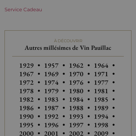
Service Cadeau
À DÉCOUVRIR
Autres millésimes de Vin Pauillac
Autres millésimes de Vin Pauillac
Autres millésimes de Vin Pauillac
Autres millésimes de Vin
Autres millésim
Autres
1929
•
1957
•
1962
•
1964
•
Autres millésimes de Vin Pauillac
Autres millésimes de Vin
Autres
1967
•
1969
•
1970
•
1971
•
Autres millésimes de Vin Pauillac
Autres millésimes de Vin
Autres millésim
1972
•
1974
•
1976
•
1977
•
Autres millésimes de Vin
1978
•
1979
•
1980
•
1981
•
1982
•
1983
•
1984
•
1985
•
1986
•
1987
•
1988
•
1989
•
1990
•
1992
•
1993
•
1994
•
Autres millésimes de Vin
1995
•
1996
•
1997
•
1998
•
Autres
2000
•
2001
•
2002
•
2009
•