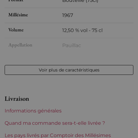
Bouteille (75cl)
Millésime
1967
Volume
12,50 % vol - 75 cl
Appellation
Pauillac
Niveau
Très légerement bas
Voir plus de caractéristiques
Etiquette
Légèrement abîmée
Région
Bordeaux
Livraison
Maturité
Vins à maturité
Informations générales
Tranche de prix
De 50 à 80 €
Quand ma commande sera-t-elle livrée ?
Les pays livrés par Comptoir des Millésimes