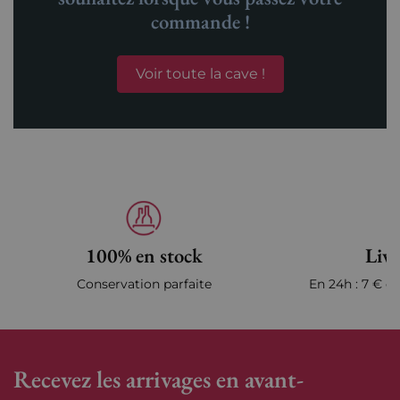
commande !
Voir toute la cave !
100% en stock
Livr
Conservation parfaite
En 24h : 7 € en
Recevez les arrivages en avant-