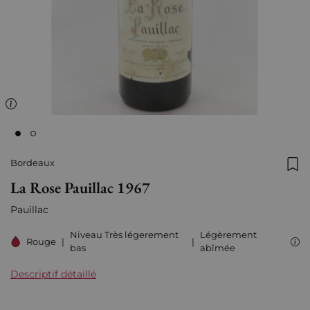
Bordeaux
Ajo
La Rose Pauillac 1967
Pauillac
Niveau Très légerement
Légèrement
Rouge
|
|
bas
abîmée
Descriptif détaillé