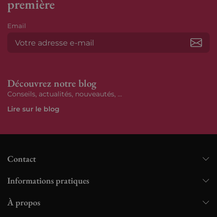
première
Email
S’ab
Découvrez notre blog
Conseils, actualités, nouveautés, ...
Lire sur le blog
Contact
Informations pratiques
À propos