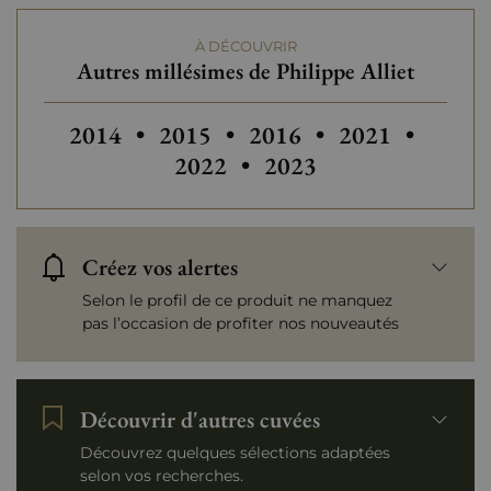
À DÉCOUVRIR
Tranche de prix
De 80 à 150 €
Autres millésimes de Philippe Alliet
Autres millésimes de Philippe All
Autres millésim
2014
•
2015
•
2016
•
2021
•
Autres millésimes de Ph
2022
•
2023
Créez vos alertes
Selon le profil de ce produit ne manquez
pas l’occasion de profiter nos nouveautés
Découvrir d'autres cuvées
Découvrez quelques sélections adaptées
selon vos recherches.