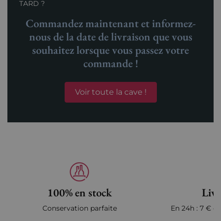
TARD ?
Commandez maintenant et informez-
nous de la date de livraison que vous
souhaitez lorsque vous passez votre
commande !
Voir toute la cave !
100% en stock
Livr
Conservation parfaite
En 24h : 7 € en