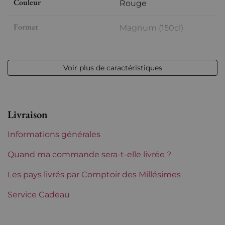
Couleur
Rouge
Format
Magnum (150cl)
Millésime
2022
Voir plus de caractéristiques
Volume
12,50 % vol - 150 cl
Appellation
Chinon
Livraison
Niveau
Parfait
Informations générales
Etiquette
Parfaite
Quand ma commande sera-t-elle livrée ?
Région
Les pays livrés par Comptoir des Millésimes
Loire
Service Cadeau
Maturité
À garder
Domaines de Loire
Philippe Alliet