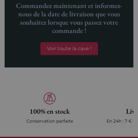
Commandez maintenant et informez-
nous de la date de livraison que vous
souhaitez lorsque vous passez votre
commande !
Voir toute la cave !
100% en stock
Livr
Conservation parfaite
En 24h : 7 € en