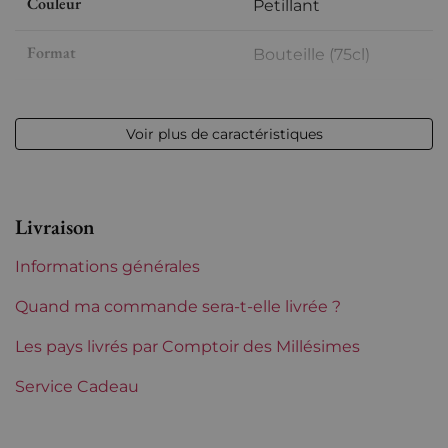
Couleur
Petillant
Format
Bouteille (75cl)
Millésime
2019
Voir plus de caractéristiques
Volume
12,50 % vol - 75 cl
Appellation
Champagne
Livraison
Niveau
Parfait
Informations générales
Etiquette
Parfaite
Quand ma commande sera-t-elle livrée ?
Région
Les pays livrés par Comptoir des Millésimes
Champagne
Service Cadeau
Maisons de Champagne
Pierre Paillard
Tranche de prix
De 80 à 150 €