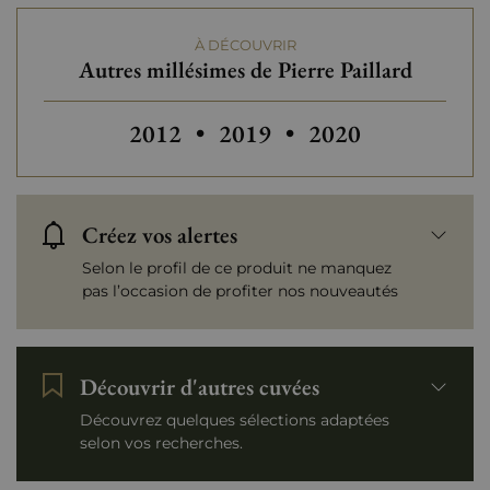
À DÉCOUVRIR
Autres millésimes de Pierre Paillard
Autres millésimes de Pierre Paillard
2012
•
2019
•
2020
Créez vos alertes
Selon le profil de ce produit ne manquez
pas l’occasion de profiter nos nouveautés
Découvrir d'autres cuvées
Découvrez quelques sélections adaptées
selon vos recherches.