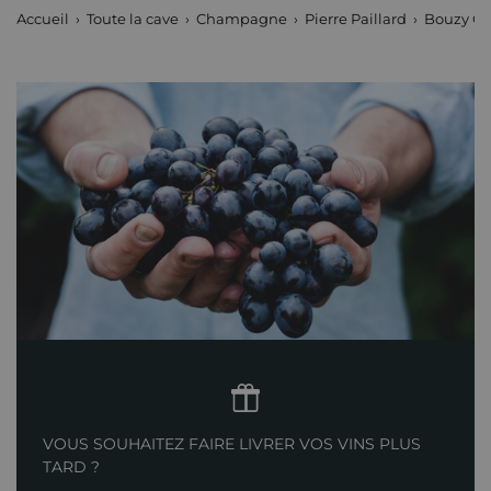
Accueil
Toute la cave
Champagne
Pierre Paillard
Bouzy Gr
VOUS SOUHAITEZ FAIRE LIVRER VOS VINS PLUS
TARD ?