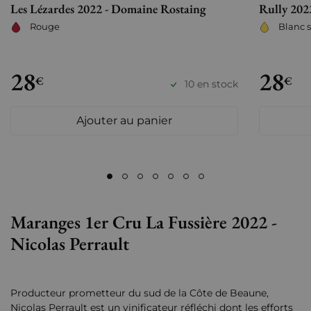
Les Lézardes 2022 - Domaine Rostaing
Rully 2022
Rouge
Blanc 
28
28
€
€
10 en stock
Ajouter au panier
Maranges 1er Cru La Fussière 2022 -
Nicolas Perrault
Producteur prometteur du sud de la Côte de Beaune,
Nicolas Perrault est un vinificateur réfléchi dont les efforts