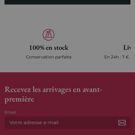
100% en stock
Livr
Conservation parfaite
En 24h : 7 € en
Recevez les arrivages en avant-
première
Email
S’ab