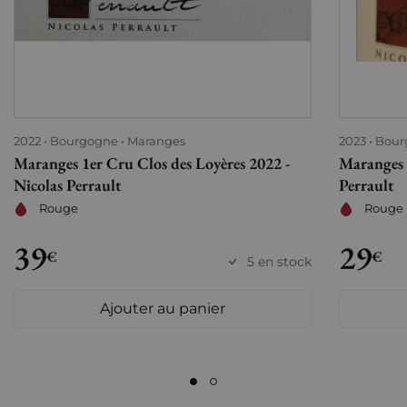
2022
Bourgogne
Maranges
2023
Bour
Maranges 1er Cru Clos des Loyères 2022 -
Maranges 
Nicolas Perrault
Perrault
Rouge
Rouge
39
29
€
€
5 en stock
Ajouter au panier