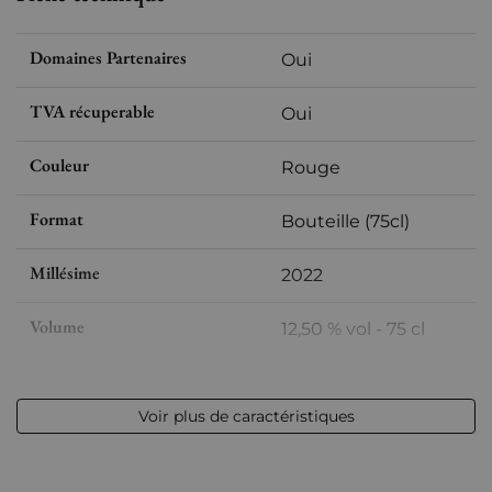
Domaines Partenaires
Oui
TVA récuperable
Oui
Couleur
Rouge
Format
Bouteille (75cl)
Millésime
2022
Volume
12,50 % vol - 75 cl
Appellation
Maranges
Voir plus de caractéristiques
Niveau
Parfait
Etiquette
Parfaite