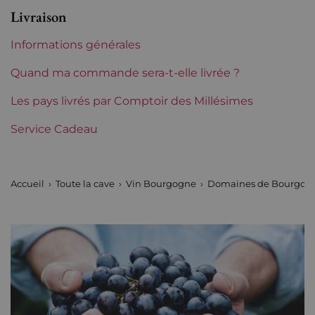
Livraison
Région
Bourgogne
Informations générales
Maturité
À garder
Quand ma commande sera-t-elle livrée ?
Classification Bourgogne
Les pays livrés par Comptoir des Millésimes
Premiers Crus
Service Cadeau
Domaines de Bourgogne
Bouzereau
Tranche de prix
Moins de 30 €
Accueil
Toute la cave
Vin Bourgogne
Domaines de Bourgog