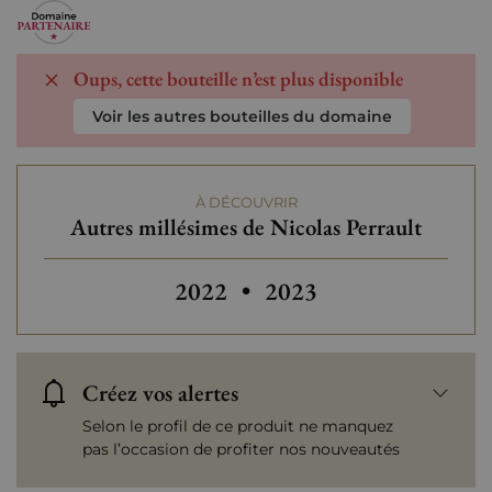
Oups, cette bouteille n’est plus disponible
Voir les autres bouteilles du domaine
À DÉCOUVRIR
Autres millésimes de Nicolas Perrault
Autres millésimes de Nicolas Pe
Autres millésimes de N
2022
•
2023
Créez vos alertes
Selon le profil de ce produit ne manquez
pas l’occasion de profiter nos nouveautés