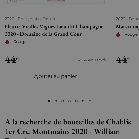
2020
Beaujolais
Fleurie
2020
Bou
Fleurie Vieilles Vignes Lieu-dit Champagne
Marsannay
2020 - Domaine de la Grand Cour
Rouge
Rouge
44
44
€
€
4 en stock
Ajouter au panier
A la recherche de bouteilles de Chablis
1er Cru Montmains 2020 - William