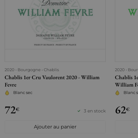
2020
Bourgogne
Chablis
2020
Bou
Chablis 1er Cru Vaulorent 2020 - William
Chablis 1
Fevre
William F
Blanc sec
Blanc 
72
62
€
€
3 en stock
Ajouter au panier