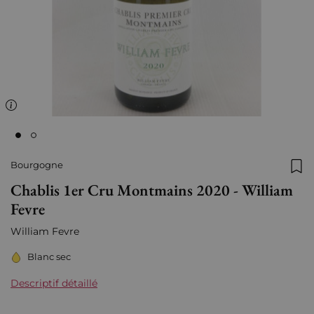
Bourgogne
Ajo
Chablis 1er Cru Montmains 2020 - William
Fevre
William Fevre
Blanc sec
Descriptif détaillé