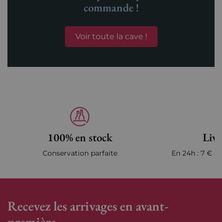
commande !
Voir toute la cave !
100% en stock
Livr
Conservation parfaite
En 24h : 7 € en
Recevez les arrivages en avant-
première