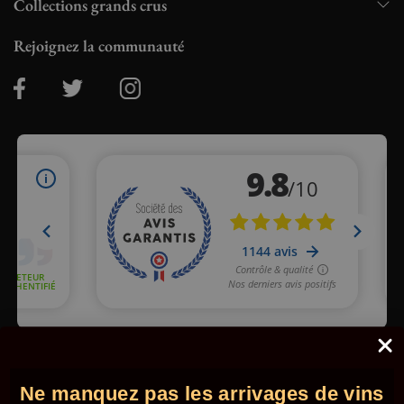
Collections grands crus
Rejoignez la communauté
Marchand approuvé par la Société des Avis Garantis,
cliquez ici
pour vérifier
.
Ne manquez pas les arrivages de vins
© 2026 - Comptoir des Millésimes. Tous droits réservés.
•