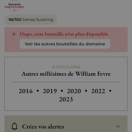
96/100
James Suckling
Oups, cette bouteille n’est plus disponible
Voir les autres bouteilles du domaine
À DÉCOUVRIR
Autres millésimes de William Fevre
Autres millésimes de William Fevre
2016
•
2019
•
2020
•
2022
•
2023
Créez vos alertes