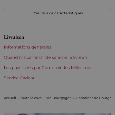
Millésime
2020
Voir plus de caractéristiques
Volume
12,50 % vol - 75 cl
Appellation
Chablis
Livraison
Région
Bourgogne
Informations générales
Maturité
À garder
Quand ma commande sera-t-elle livrée ?
Classification Bourgogne
Les pays livrés par Comptoir des Millésimes
Premiers Crus
Service Cadeau
Domaines de Bourgogne
William Fevre
Accueil
Toute la cave
Vin Bourgogne
Domaines de Bourgog