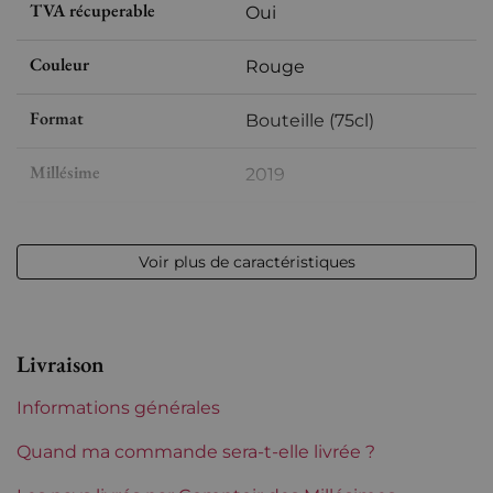
TVA récuperable
Oui
Couleur
Rouge
Format
Bouteille (75cl)
Millésime
2019
Volume
13,50 % vol - 75 cl
Voir plus de caractéristiques
Appellation
Espagne
Niveau
Parfait
Livraison
Etiquette
Parfaite
Informations générales
Maturité
À garder
Quand ma commande sera-t-elle livrée ?