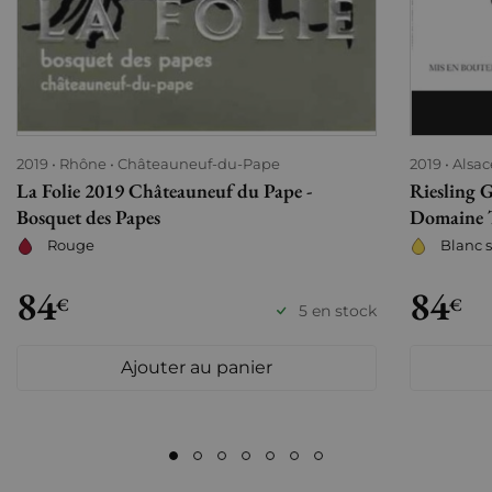
2019
Rhône
Châteauneuf-du-Pape
2019
Alsac
La Folie 2019 Châteauneuf du Pape -
Riesling 
Bosquet des Papes
Domaine 
Rouge
Blanc 
84
84
€
€
5 en stock
Ajouter au panier