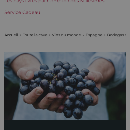
Vins étranger
Les pays livrés par Comptoir des Millésimes
Vega Sicilia
Service Cadeau
Tranche de prix
De 80 à 150 €
Accueil
Toute la cave
Vins du monde
Espagne
Bodegas Veg