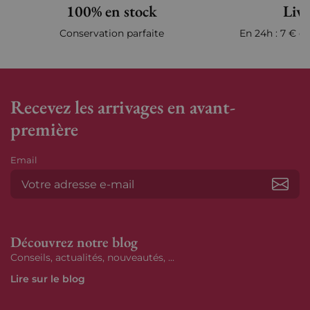
100% en stock
Livr
Conservation parfaite
En 24h : 7 € en
Recevez les arrivages en avant-
première
Email
S’ab
Découvrez notre blog
Conseils, actualités, nouveautés, ...
Lire sur le blog