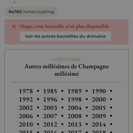
94/100
James Suckling
Oups, cette bouteille n’est plus disponible
Voir les autres bouteilles du domaine
À DÉCOUVRIR
Autres millésimes de Champagne
millésimé
Autres millésimes de Champagne millésim
Autres millésimes de Champagne
Autres millésimes de C
Autres millési
Autres
1978
•
1985
•
1989
•
1990
•
Autres millésimes de C
Autres millési
1992
•
1996
•
1998
•
2000
•
Autres millésimes de Champagne
2002
•
2003
•
2004
•
2005
•
Autres
2006
•
2007
•
2008
•
2009
•
2010
•
2012
•
2013
•
2014
•
2015
•
2016
•
2017
•
2018
•