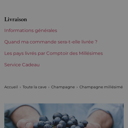
Appellation
Champagne
Livraison
Niveau
Parfait
Informations générales
Etiquette
Parfaite
Quand ma commande sera-t-elle livrée ?
Région
Les pays livrés par Comptoir des Millésimes
Champagne
Service Cadeau
Incompatibilite coffret bois
Oui
Maisons de Champagne
Charles Heidsieck
Accueil
Toute la cave
Champagne
Champagne millésimé
Tranche de prix
De 80 à 150 €