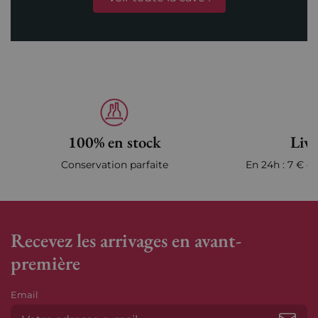
100% en stock
Livr
Conservation parfaite
En 24h : 7 € en
Recevez les arrivages en avant-
première
Email