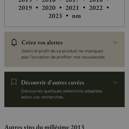
Autres millésimes de C
Autres millési
Autres
2019
•
2020
•
2021
•
2022
•
Autres millésimes de
2023
•
nm
Créez vos alertes
Selon le profil de ce produit ne manquez
pas l’occasion de profiter nos nouveautés
Découvrir d'autres cuvées
Découvrez quelques sélections adaptées
selon vos recherches.
Autres vins du millésime 2013