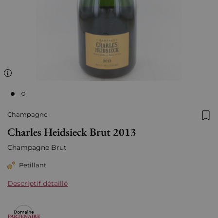
Champagne
Ajo
Charles Heidsieck Brut 2013
Champagne Brut
Petillant
Descriptif détaillé