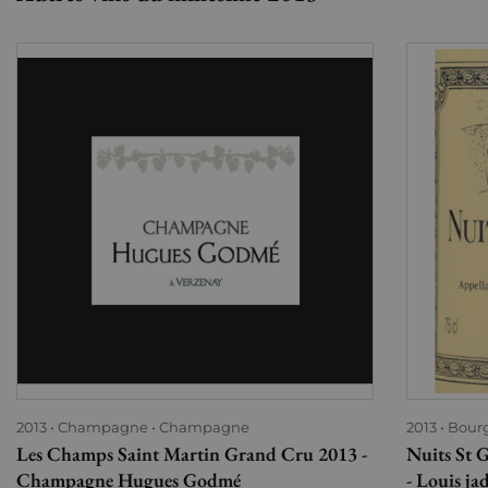
2013
Champagne
Champagne
2013
Bour
Les Champs Saint Martin Grand Cru 2013 -
Nuits St 
Champagne Hugues Godmé
- Louis ja