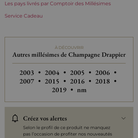
Maisons de Champagne
Les pays livrés par Comptoir des Millésimes
Drappier
Service Cadeau
Tranche de prix
De 80 à 150 €
À DÉCOUVRIR
Autres millésimes de Champagne Drappier
Autres millésimes de Champagne Drappie
Autres millésimes de Champagne
Autres millésimes de C
Autres millés
Autres
2003
•
2004
•
2005
•
2006
•
Autres millésimes de C
Autres millés
Autres
2007
•
2015
•
2016
•
2018
•
2019
•
nm
Créez vos alertes
Selon le profil de ce produit ne manquez
pas l’occasion de profiter nos nouveautés