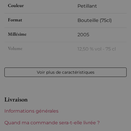
Couleur
Petillant
Format
Bouteille (75cl)
Millésime
2005
Volume
12,50 % vol - 75 cl
Appellation
Champagne
Voir plus de caractéristiques
Niveau
Parfait
Etiquette
Parfaite
Livraison
Région
Champagne
Informations générales
Incompatibilite coffret bois
Oui
Quand ma commande sera-t-elle livrée ?