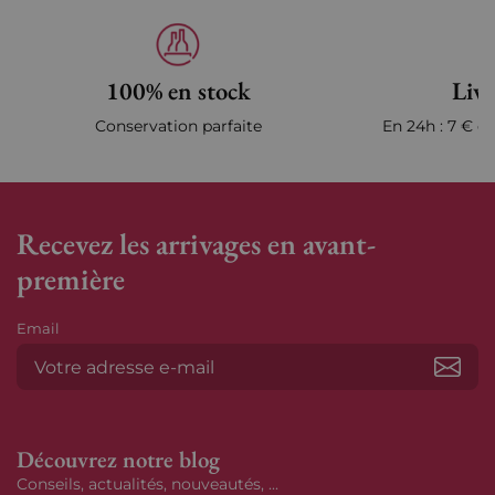
100% en stock
Livr
Conservation parfaite
En 24h : 7 € en
Recevez les arrivages en avant-
première
Email
S’ab
Découvrez notre blog
Conseils, actualités, nouveautés, ...