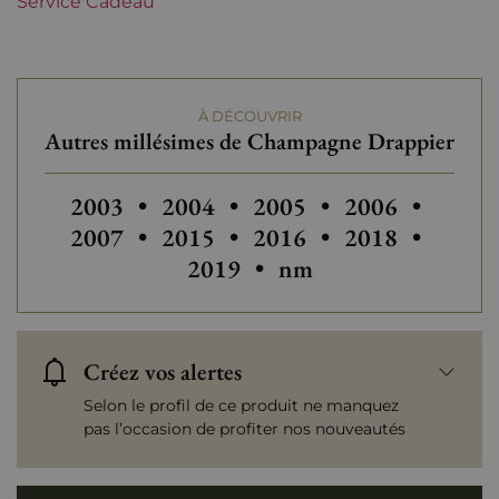
Service Cadeau
Tranche de prix
De 80 à 150 €
À DÉCOUVRIR
Autres millésimes de Champagne Drappier
Autres millésimes de Champagne Drappie
Autres millésimes de Champagne
Autres millésimes de C
Autres millés
Autres
2003
•
2004
•
2005
•
2006
•
Autres millésimes de C
Autres millés
Autres
2007
•
2015
•
2016
•
2018
•
2019
•
nm
Créez vos alertes
Selon le profil de ce produit ne manquez
pas l’occasion de profiter nos nouveautés