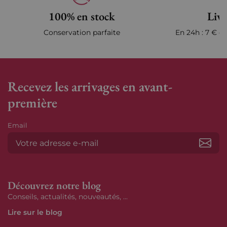
100% en stock
Livr
Conservation parfaite
En 24h : 7 € en
Recevez les arrivages en avant-
première
Email
S’ab
Découvrez notre blog
Conseils, actualités, nouveautés, ...
Lire sur le blog