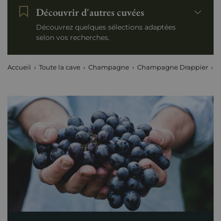
Découvrir d'autres cuvées
Découvrez quelques sélections adaptées
selon vos recherches.
Accueil
Toute la cave
Champagne
Champagne Drappier
L