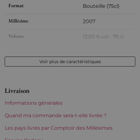
Format
Bouteille (75cl)
Millésime
2007
Volume
12,50 % vol - 75 cl
Appellation
Champagne
Voir plus de caractéristiques
Niveau
Parfait
Etiquette
Parfaite
Livraison
Région
Champagne
Informations générales
Incompatibilite coffret bois
Oui
Quand ma commande sera-t-elle livrée ?
Maisons de Champagne
Les pays livrés par Comptoir des Millésimes
Drappier