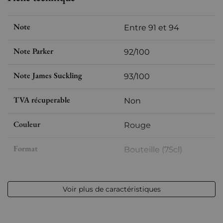
Note
Entre 91 et 94
Note Parker
92/100
Note James Suckling
93/100
TVA récuperable
Non
Couleur
Rouge
Format
Bouteille (75cl)
Millésime
2011
Voir plus de caractéristiques
Volume
12,50 % vol - 75 cl
Appellation
Pomerol