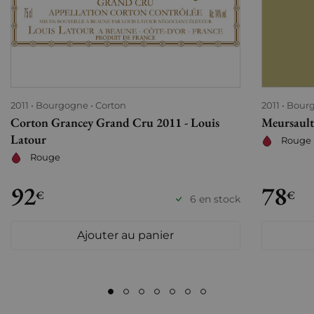
2011
Bourgogne
Corton
2011
Bour
Corton Grancey Grand Cru 2011 - Louis
Meursault
Latour
Rouge
Rouge
92
78
€
€
6 en stock
Ajouter au panier