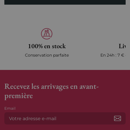
100% en stock
Livr
Conservation parfaite
En 24h : 7 € en
Recevez les arrivages en avant-
première
Email
S’ab