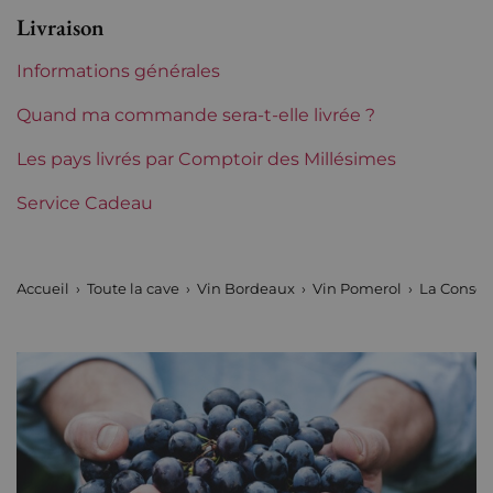
Livraison
Niveau
Parfait
Informations générales
Etiquette
Parfaite
Quand ma commande sera-t-elle livrée ?
Région
Les pays livrés par Comptoir des Millésimes
Bordeaux
Service Cadeau
Châteaux de Bordeaux
La Conseillante
Tranche de prix
Plus de 150 €
Accueil
Toute la cave
Vin Bordeaux
Vin Pomerol
La Consei