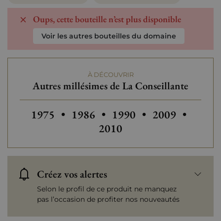
Oups, cette bouteille n’est plus disponible
Voir les autres bouteilles du domaine
À DÉCOUVRIR
Autres millésimes de La Conseillante
Autres millésimes de La Conseillante
Autres millésimes de La Conseill
Autres millésimes de La
Autres millésim
Autres
1975
•
1986
•
1990
•
2009
•
2010
Créez vos alertes
Selon le profil de ce produit ne manquez
pas l’occasion de profiter nos nouveautés