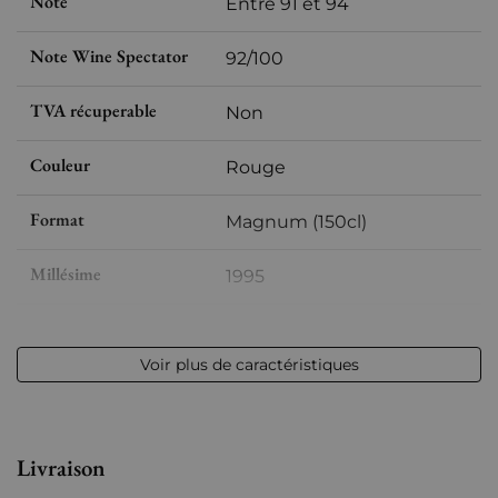
Note
Entre 91 et 94
Note Wine Spectator
92/100
TVA récuperable
Non
Couleur
Rouge
Format
Magnum (150cl)
Millésime
1995
Volume
12,50 % vol - 150 cl
Voir plus de caractéristiques
Appellation
Saint-julien
Niveau
Parfait
Livraison
Etiquette
Parfaite