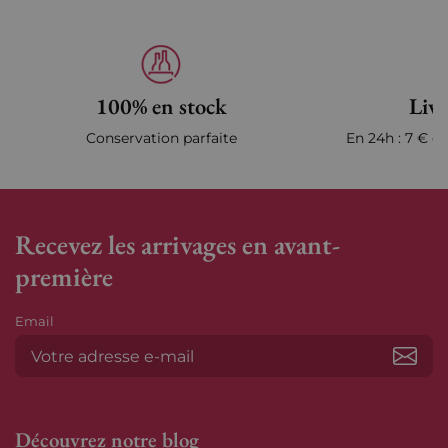
100% en stock
Livr
Conservation parfaite
En 24h : 7 € en
Recevez les arrivages en avant-
première
Email
S’ab
Découvrez notre blog