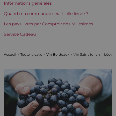
Informations générales
Région
Bordeaux
Quand ma commande sera-t-elle livrée ?
Classement de 1855
Les pays livrés par Comptoir des Millésimes
2èmes Grands Crus Classés
Service Cadeau
Maturité
Vins à maturité
Châteaux de Bordeaux
Léoville Poyferré
Accueil
Toute la cave
Vin Bordeaux
Vin Saint-julien
Léovill
Tranche de prix
Plus de 150 €