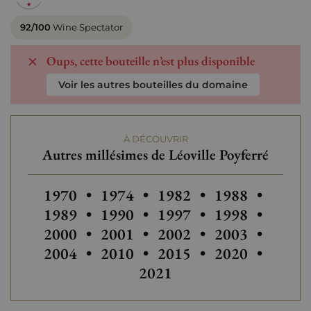
92/100
Wine Spectator
Oups, cette bouteille n’est plus disponible
Voir les autres bouteilles du domaine
À DÉCOUVRIR
Autres millésimes de Léoville Poyferré
Autres millésimes de Léoville Poyferré
Autres millésimes de Léoville Poy
Autres millésimes de Léo
Autres millésim
1970
•
1974
•
1982
•
1988
•
Autres millésimes de Léoville Poy
Autres millésimes de Léo
Autres millésim
Autres
1989
•
1990
•
1997
•
1998
•
Autres millésimes de Léoville Poy
Autres millésimes de Léo
Autres millésim
Autres
2000
•
2001
•
2002
•
2003
•
Autres millésimes de Léoville Poy
Autres millésimes de Léo
Autres millésim
Autres
2004
•
2010
•
2015
•
2020
•
2021