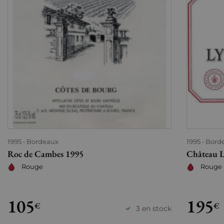
1995
Bordeaux
1995
Bord
Roc de Cambes 1995
Château L
Rouge
Rouge
105
195
€
€
3 en stock