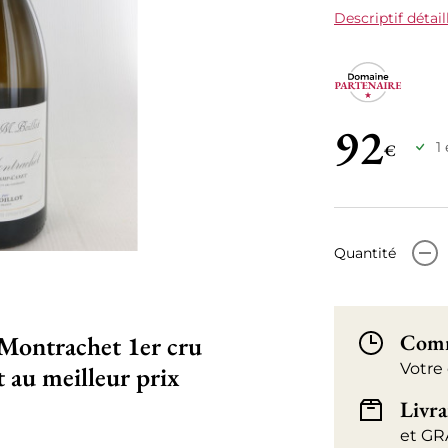
Descriptif détail
92
1
€
-
Quantité
Comm
-Montrachet 1er cru
Votre
 au meilleur prix
Livra
et GR