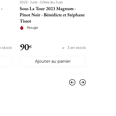
2023
Jura
Côtes du Jura
2023
Rhône
 -
Sous La Tour 2023 Magnum -
Condrieu 20
Pinot Noir - Bénédicte et Stéphane
l'Enfer - G
Tissot
Blanc se
Rouge
90
92
€
€
n stock
3 en stock
Ajouter au panier
Ajo
Précédent
Suivant