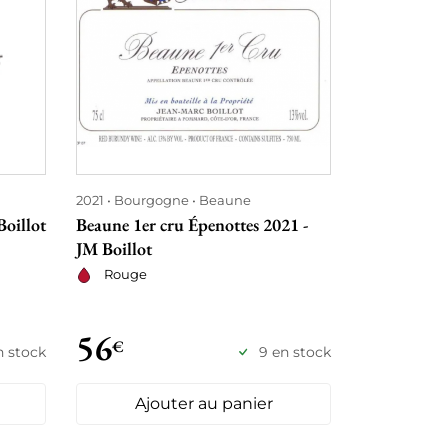
2021
Bourgogne
Beaune
2023
Bourg
Montrachet
oillot
Beaune 1er cru Épenottes 2021 -
Puligny-Mon
JM Boillot
Champ Cane
Rouge
Blanc se
56
92
€
€
n stock
9 en stock
Ajouter au panier
Ajo