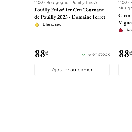
2023
Bourgogne
Pouilly-fuissé
2023
Musig
Pouilly Fuissé 1er Cru Tournant
Chamb
de Pouilly 2023 - Domaine Ferret
Vigne
Blanc sec
Ro
88
88
€
6 en stock
Ajouter au panier