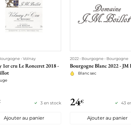
Bourgogne
Volnay
2022
Bourgogne
Bourgogne
 1er cru Le Ronceret 2018 -
Bourgogne Blanc 2022 - JM B
llot
Blanc sec
uge
24
€
€
3 en stock
43 e
Ajouter au panier
Ajouter au panier