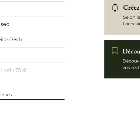
Créez 
Selon l
l’occas
 sec
lle (75cl)
Découv
Découvr
vos rec
% vol - 75 cl
ny-Montrachet
tiques
t
te
gogne