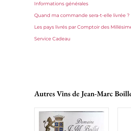
Informations générales
Maturité
À gar
Quand ma commande sera-t-elle livrée ?
Classification Bourgogne
Premi
Les pays livrés par Comptoir des Millésim
Domaines de Bourgogne
Jean-
Service Cadeau
Tranche de prix
De 80
Autres Vins de Jean-Marc Boill