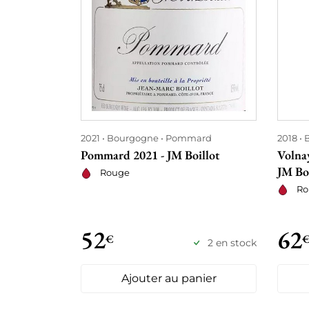
2021
Bourgogne
Pommard
2018
Pommard 2021 - JM Boillot
Volnay
JM Boi
Rouge
Ro
52
62
€
2 en stock
Ajouter au panier