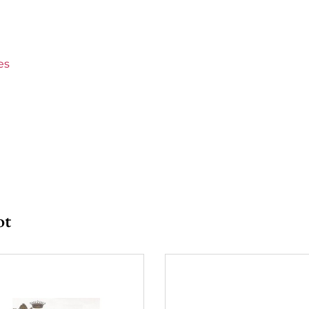
der
ers Crus
es
Marc Boillot
 à 150 €
ot