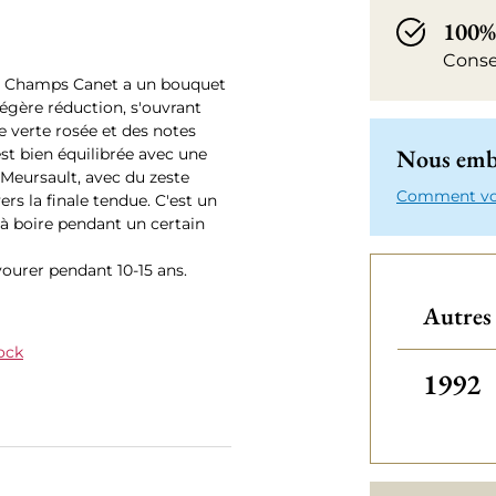
100%
Conse
ru Champs Canet a un bouquet
 légère réduction, s'ouvrant
e verte rosée et des notes
Nous emba
est bien équilibrée avec une
t Meursault, avec du zeste
Comment votr
rs la finale tendue. C'est un
n à boire pendant un certain
vourer pendant 10-15 ans.
Autres 
ock
Autres
1992