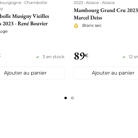
Bourgogne
Chambolle-
2023
Alsace
Alsace
ny
Mambourg Grand Cru 2023
olle Musigny Vieilles
Marcel Deiss
s 2023 - René Bouvier
Blanc sec
uge
89
€
€
3 en stock
12 e
Ajouter au panier
Ajouter au panier