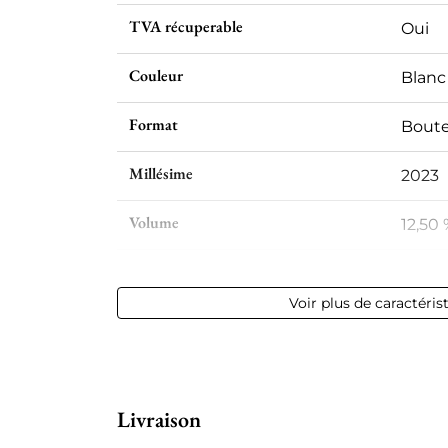
TVA récuperable
Oui
Couleur
Blanc
Format
Boutei
Millésime
2023
Volume
12,50 
Appellation
Pulig
Voir plus de caractéris
Niveau
Parfai
Etiquette
Parfai
Livraison
Région
Bour