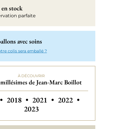
 en stock
rvation parfaite
llons avec soins
e colis sera emballé ?
À DÉCOUVRIR
millésimes de Jean-Marc Boillot
 millésimes de Jean-Marc Boillot
Autres millésimes de Je
•
2018
•
2021
•
2022
•
2023