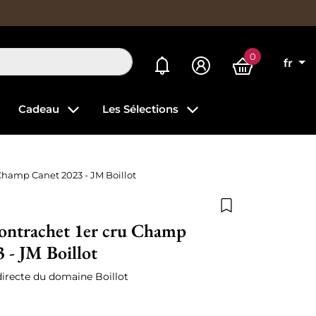
0
Mes alertes
fr
Cadeau
Les Sélections
Champ Canet 2023 - JM Boillot
Ajouter à la list
ontrachet 1er cru Champ
 - JM Boillot
irecte du domaine Boillot