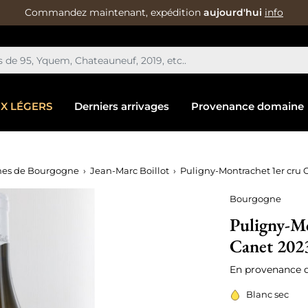
Commandez maintenant, expédition
aujourd'hui
info
IX LÉGERS
Derniers arrivages
Provenance domaine
es de Bourgogne
Jean-Marc Boillot
Puligny-Montrachet 1er cru 
Bourgogne
Puligny-M
Canet 2023
En provenance d
Blanc sec