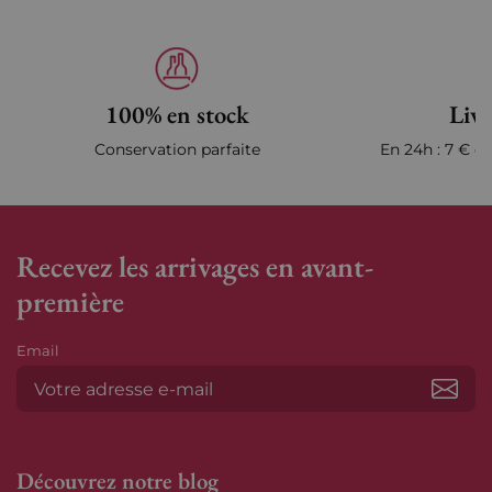
100% en stock
Livr
Conservation parfaite
En 24h : 7 € en
Recevez les arrivages en avant-
première
Email
S’ab
Découvrez notre blog