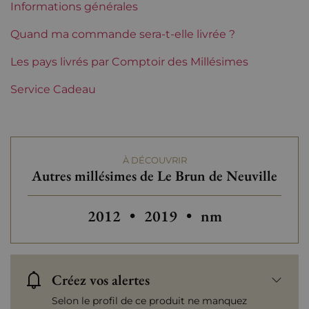
Informations générales
Etiquette
Parfaite
Quand ma commande sera-t-elle livrée ?
Région
Les pays livrés par Comptoir des Millésimes
Champagne
Service Cadeau
Maisons de Champagne
Le Brun de Neuville
Tranche de prix
De 30 à 50 €
À DÉCOUVRIR
Autres millésimes de Le Brun de Neuville
Autres millésimes de Le Brun de Ne
Autres millésimes de Le B
2012
•
2019
•
nm
Créez vos alertes
Selon le profil de ce produit ne manquez