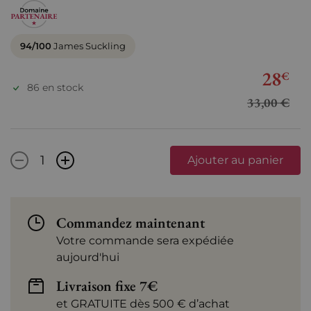
94/100
James Suckling
28
€
86 en stock
33,00 €
-
+
Ajouter au panier
Commandez maintenant
Votre commande sera expédiée
aujourd'hui
Livraison fixe 7€
et GRATUITE dès 500 € d’achat