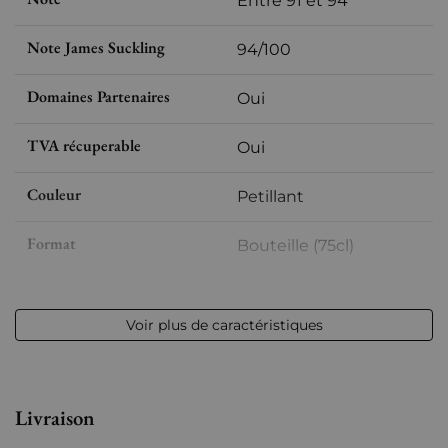
Entre 91 et 94
Note James Suckling
94/100
Domaines Partenaires
Oui
TVA récuperable
Oui
Couleur
Petillant
Format
Bouteille (75cl)
Millésime
nm
Voir plus de caractéristiques
Volume
12,50 % vol - 75 cl
Appellation
Champagne
Livraison
Niveau
Parfait