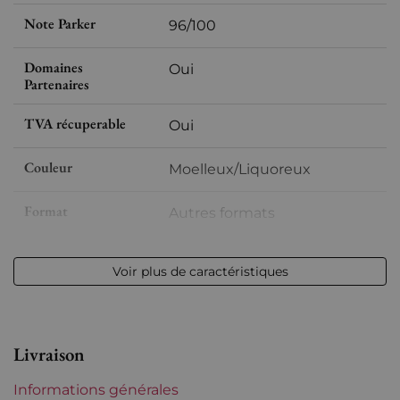
Note Parker
96/100
Domaines
Oui
Partenaires
TVA récuperable
Oui
Couleur
Moelleux/Liquoreux
Format
Autres formats
Millésime
2018
Voir plus de caractéristiques
Volume
12,50 % vol - 50 cl
Appellation
Vin de France
Livraison
Niveau
Parfait
Informations générales