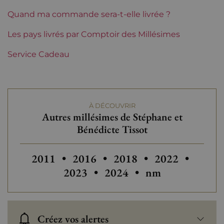
Quand ma commande sera-t-elle livrée ?
Etiquette
Parfaite
Les pays livrés par Comptoir des Millésimes
Région
Jura
Service Cadeau
Domaines du Jura
Stéphane et Bénédicte
Tissot
Tranche de prix
Plus de 150 €
À DÉCOUVRIR
Autres millésimes de Stéphane et
Bénédicte Tissot
Autres millésimes de Stéphane et
2011
•
2016
•
2018
•
2022
•
2023
•
2024
•
nm
Créez vos alertes