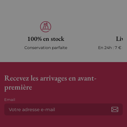
100% en stock
Livr
Conservation parfaite
En 24h : 7 € en
Recevez les arrivages en avant-
première
Email
S’ab