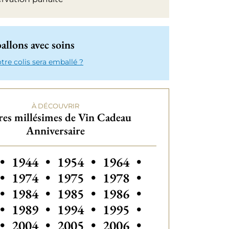
llons avec soins
e colis sera emballé ?
À DÉCOUVRIR
es millésimes de Vin Cadeau
Anniversaire
Autres millésimes de Vin Cadeau Annive
Autres millési
•
1944
•
1954
•
1964
•
Autres millésimes de V
Autres millési
•
1974
•
1975
•
1978
•
Autres millésimes de Vin Cadea
Autres millési
•
1984
•
1985
•
1986
•
Autres millésimes de Vin Cadeau Annive
Autres millésimes de V
•
1989
•
1994
•
1995
•
•
2004
•
2005
•
2006
•