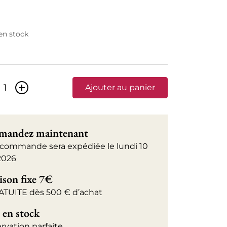
 en stock
+
Ajouter au panier
andez maintenant
 commande sera expédiée le lundi 10
2026
ison fixe 7€
ATUITE dès 500 € d’achat
 en stock
rvation parfaite