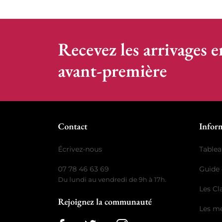
Recevez les arrivages e
avant-première
Contact
Infor
Écrivez-nous
Tablea
07 78 46 63 69
Guide 
Du lundi au vendredi de 9h à 17h.
Les C
Rejoignez la communauté
Les me