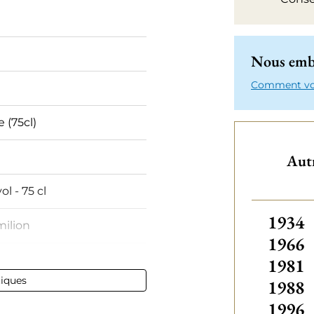
Nous emba
Comment votr
e (75cl)
Autr
ol - 75 cl
1934
milion
1966
1981
tiques
1988
1996