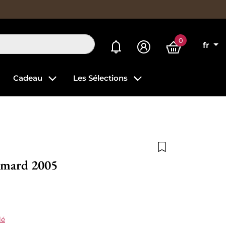
0
Mes alertes
fr
Cadeau
Les Sélections
Ajouter à la list
imard 2005
lé