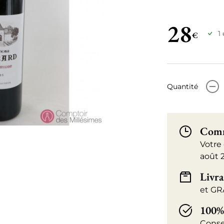
28
1
€
-
Quantité
Comm
Votre
août 
Livra
et GR
100%
Conse