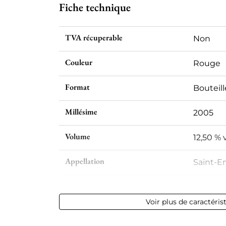
Fiche technique
TVA récuperable
Non
Couleur
Rouge
Format
Bouteill
Millésime
2005
Volume
12,50 % v
Appellation
Saint-E
Niveau
Parfait
Voir plus de caractéris
Etiquette
Parfaite