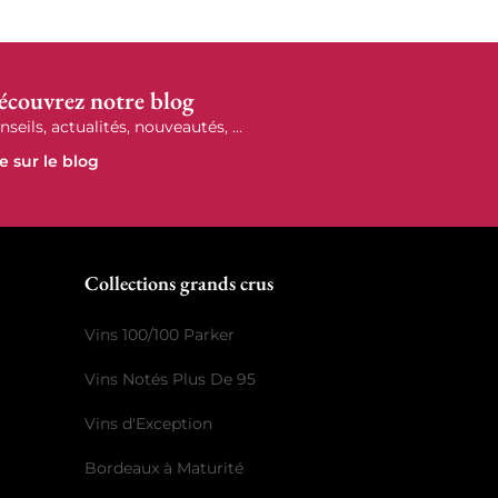
écouvrez notre blog
nseils, actualités, nouveautés, ...
re sur le blog
r
Collections grands crus
Vins 100/100 Parker
Vins Notés Plus De 95
Vins d'Exception
Bordeaux à Maturité