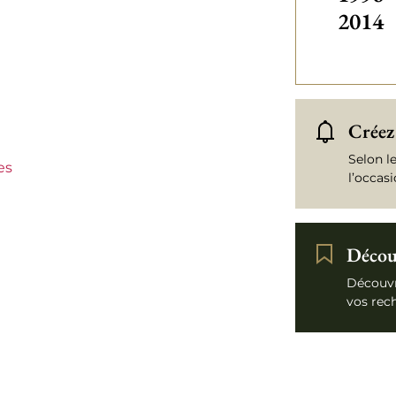
2014
ux
maturité
Créez 
Selon l
es
l’occas
Découv
Découvr
vos rec