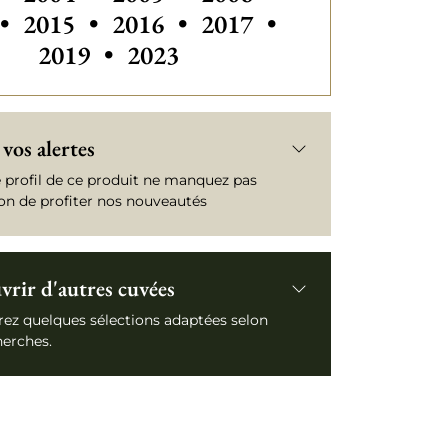
Autres millésimes de Vin Cadea
Autres millésimes de V
Autres millési
•
2015
•
2016
•
2017
•
Autres millésimes de Vin Cade
2019
•
2023
vos alertes
e profil de ce produit ne manquez pas
ion de profiter nos nouveautés
rir d'autres cuvées
ez quelques sélections adaptées selon
herches.