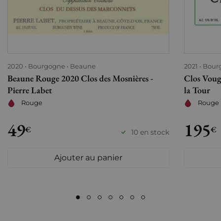
2020
Bourgogne
Beaune
2021
Bour
Beaune Rouge 2020 Clos des Mosnières -
Clos Voug
Pierre Labet
la Tour
Rouge
Rouge
49
195
€
€
10 en stock
Ajouter au panier