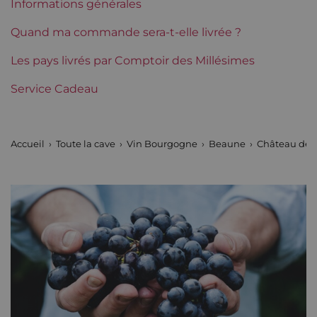
Informations générales
Tranche de prix
De 30 à 50 €
Quand ma commande sera-t-elle livrée ?
Les pays livrés par Comptoir des Millésimes
Service Cadeau
Accueil
Toute la cave
Vin Bourgogne
Beaune
Château de l