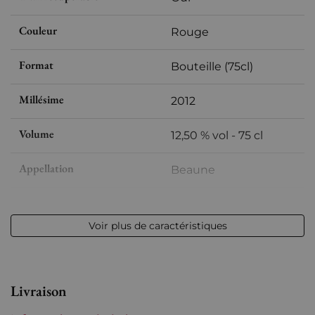
Couleur
Rouge
Format
Bouteille (75cl)
Millésime
2012
Volume
12,50 % vol - 75 cl
Appellation
Beaune
Niveau
Parfait
Voir plus de caractéristiques
Etiquette
Parfaite
Région
Bourgogne
Livraison
Domaines de Bourgogne
Château de la Tour