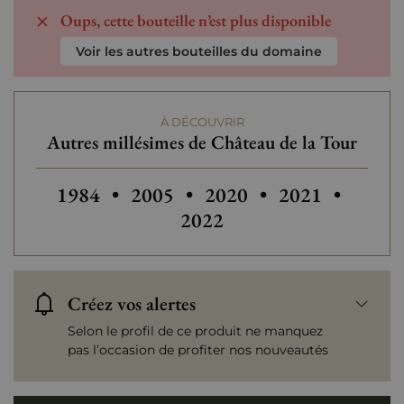
Oups, cette bouteille n’est plus disponible
Voir les autres bouteilles du domaine
À DÉCOUVRIR
Autres millésimes de Château de la Tour
Autres millésimes de Château de la Tour
Autres millésimes de Château de 
Autres millésimes de Ch
1984
•
2005
•
2020
•
2021
•
2022
Créez vos alertes
Selon le profil de ce produit ne manquez
pas l’occasion de profiter nos nouveautés