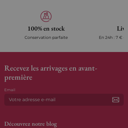
100% en stock
Livr
Conservation parfaite
En 24h : 7 € en
Recevez les arrivages en avant-
première
Email
S’ab
Découvrez notre blog