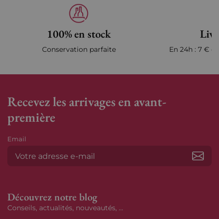
100% en stock
Livr
Conservation parfaite
En 24h : 7 € en
Recevez les arrivages en avant-
première
Email
S’ab
Découvrez notre blog
Conseils, actualités, nouveautés, ...