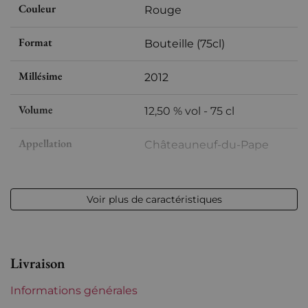
Couleur
Rouge
Format
Bouteille (75cl)
Millésime
2012
Volume
12,50 % vol - 75 cl
Appellation
Châteauneuf-du-Pape
Niveau
Parfait
Voir plus de caractéristiques
Etiquette
Parfaite
Région
Rhône
Livraison
Domaines du Rhône
Domaine de Cristia
Informations générales