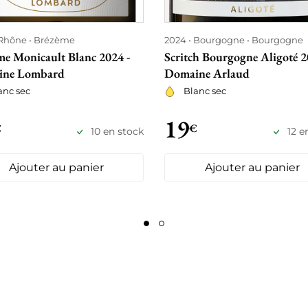
Rhône
Brézème
2024
Bourgogne
Bourgogne
me Monicault Blanc 2024 -
Scritch Bourgogne Aligoté 2
ine Lombard
Domaine Arlaud
anc sec
Blanc sec
19
€
€
10 en stock
12 e
Ajouter au panier
Ajouter au panier