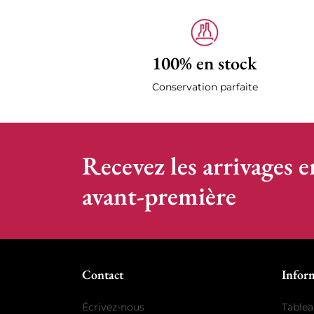
100% en stock
Conservation parfaite
Recevez les arrivages e
avant-première
Contact
Infor
Écrivez-nous
Tablea