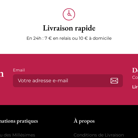
Livraison rapide
En 24h : 7 € en relais ou 10 € à domicile
n
D
Email
Co
Li
S’abonne
mations pratiques
À propos
u des Millésimes
Conditions de Livraison