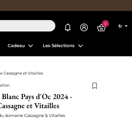
0
Mes alertes
fr
Cadeau
Les Sélections
 Cassagne et Vitailles
illon
Ajouter à la list
Blanc Pays d'Oc 2024 -
ssagne et Vitailles
u domaine Cassagne & Vitailles