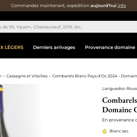
Commandez maintenant, expédition
aujourd'hui
info
IX LÉGERS
Derniers arrivages
Provenance domaine
n
Cassagne et Vitailles
Combarels Blanc Pays d'Oc 2024 - Domaine
Languedoc-Rouss
Combarels 
Domaine Ca
En provenance d
Blanc sec