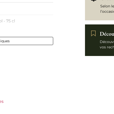
Selon l
l’occas
l - 75 cl
Découv
c
tiques
Découvr
vos rec
c-Roussillon
et Vitailles
 30 €
es