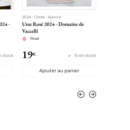
2024
Corse
Ajaccio
2024
Prove
024 -
Unu Rosé 2024 - Domaine de
Château Pr
Vaccelli
Rosé
Rosé
19
19
€
€50
n stock
15 en stock
Ajouter au panier
Ajo
Précédent
Suivant