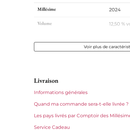
Millésime
2024
Volume
12,50 % vo
Appellation
Pays d'O
Voir plus de caractéris
Niveau
Parfait
Etiquette
Parfaite
Livraison
Région
Languedo
Informations générales
Languedoc-Roussillon
Cassagne 
Quand ma commande sera-t-elle livrée ?
Tranche de prix
Moins de
Les pays livrés par Comptoir des Millésim
Service Cadeau