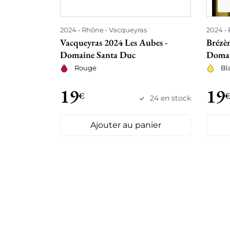
2024
Rhône
Vacqueyras
2024
Vacqueyras 2024 Les Aubes -
Brézè
Domaine Santa Duc
Doma
Rouge
Bl
19
19
€
24 en stock
Ajouter au panier