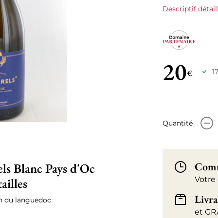
Descriptif détail
20
1
€
-
Quantité
Comm
ls Blanc Pays d'Oc
Votre
ailles
Livra
in du languedoc
et GR