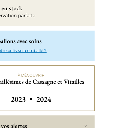
 en stock
rvation parfaite
llons avec soins
e colis sera emballé ?
À DÉCOUVRIR
illésimes de Cassagne et Vitailles
Autres millésimes de Cassagne e
2023
•
2024
vos alertes