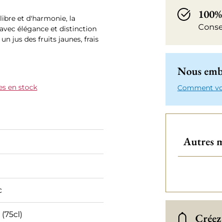
100%
ibre et d'harmonie, la
Conse
avec élégance et distinction
un jus des fruits jaunes, frais
Nous emba
es en stock
Comment votr
Autres m
c
 (75cl)
Créez 