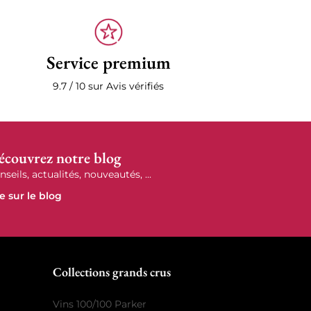
Service premium
9.7 / 10 sur Avis vérifiés
écouvrez notre blog
nseils, actualités, nouveautés, ...
re sur le blog
r
Collections grands crus
Vins 100/100 Parker