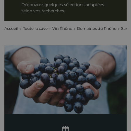
Découvrez quelques sélections adaptées
selon vos recherches.
Accueil
Toute la cave
Vin Rhône
Domaines du Rhône
Sang