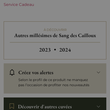
Service Cadeau
Tranche de prix
Moins de 30 €
À DÉCOUVRIR
Autres millésimes de Sang des Cailloux
Autres millésimes de Sang des C
2023
•
2024
Créez vos alertes
Selon le profil de ce produit ne manquez
pas l’occasion de profiter nos nouveautés
Découvrir d'autres cuvées