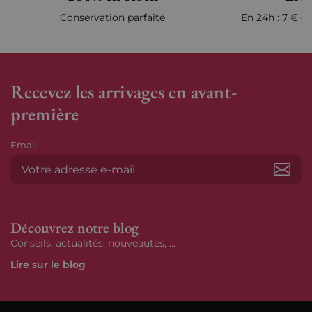
Conservation parfaite
En 24h : 7 € en
Recevez les arrivages en avant-
première
Email
S’ab
Découvrez notre blog
Conseils, actualités, nouveautés, ...
Lire sur le blog