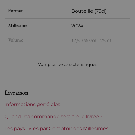
Format
Bouteille (75cl)
Millésime
2024
Volume
12,50 % vol - 75 cl
Appellation
Vacqueyras
Voir plus de caractéristiques
Niveau
Parfait
Etiquette
Parfaite
Livraison
Région
Rhône
Informations générales
Maturité
À garder
Quand ma commande sera-t-elle livrée ?
Domaines du Rhône
Les pays livrés par Comptoir des Millésimes
Sang des Cailloux