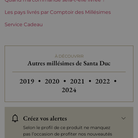
Les pays livrés par Comptoir des Millésimes
Service Cadeau
À DÉCOUVRIR
Autres millésimes de Santa Duc
Autres millésimes de Santa Duc
Autres
2019
•
2020
•
2021
•
2022
•
2024
Créez vos alertes
Selon le profil de ce produit ne manquez
pas l’occasion de profiter nos nouveautés