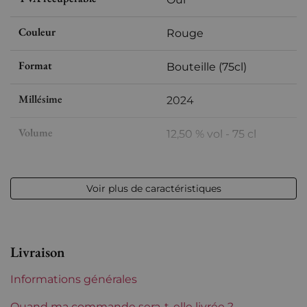
Couleur
Rouge
Format
Bouteille (75cl)
Millésime
2024
Volume
12,50 % vol - 75 cl
Appellation
Vacqueyras
Voir plus de caractéristiques
Niveau
Parfait
Etiquette
Parfaite
Livraison
Région
Rhône
Informations générales
Domaines du Rhône
Santa Duc
Quand ma commande sera-t-elle livrée ?