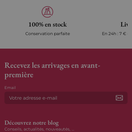
100% en stock
Livr
Conservation parfaite
En 24h : 7 € en
Recevez les arrivages en avant-
première
Email
S’ab
Découvrez notre blog
Conseils, actualités, nouveautés, ...