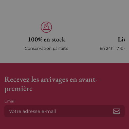
100% en stock
Livr
Conservation parfaite
En 24h : 7 € en
Recevez les arrivages en avant-
première
Email
S’ab