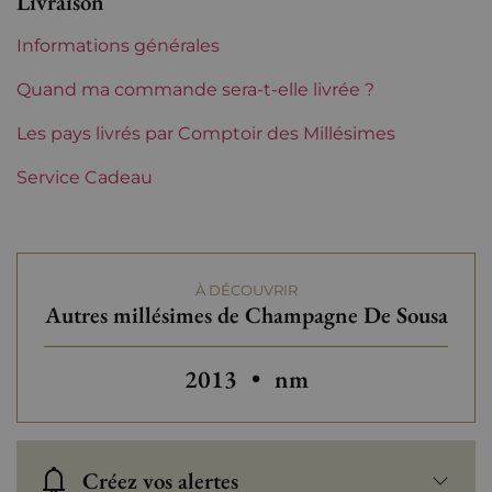
Livraison
Appellation
Champagne
Informations générales
Niveau
Parfait
Quand ma commande sera-t-elle livrée ?
Etiquette
Les pays livrés par Comptoir des Millésimes
Parfaite
Service Cadeau
Région
Champagne
Maisons de Champagne
De Sousa
À DÉCOUVRIR
Tranche de prix
De 30 à 50 €
Autres millésimes de Champagne De Sousa
Autres millésimes de Champag
2013
•
nm
Créez vos alertes