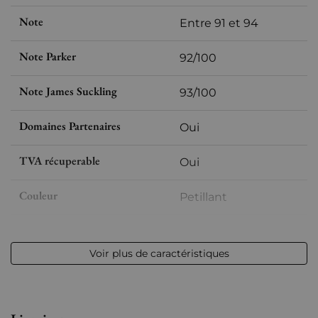
Note
Entre 91 et 94
Note Parker
92/100
Note James Suckling
93/100
Domaines Partenaires
Oui
TVA récuperable
Oui
Couleur
Petillant
Format
Bouteille (75cl)
Voir plus de caractéristiques
Millésime
nm
Volume
12,50 % vol - 75 cl