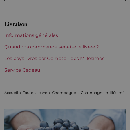
Niveau
Parfait
Etiquette
Parfaite
Livraison
Région
Champagne
Informations générales
Maturité
À garder
Quand ma commande sera-t-elle livrée ?
Incompatibilite coffret bois
Les pays livrés par Comptoir des Millésimes
Oui
Service Cadeau
Maisons de Champagne
Gosset
Tranche de prix
De 50 à 80 €
Accueil
Toute la cave
Champagne
Champagne millésimé