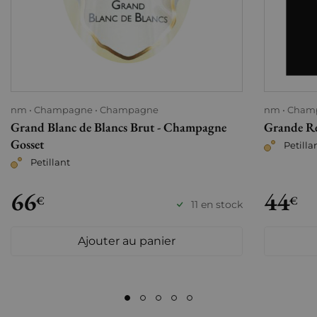
nm
Champagne
Champagne
nm
Cham
Grand Blanc de Blancs Brut - Champagne
Grande Ré
Gosset
Petilla
Petillant
66
44
€
€
11 en stock
Ajouter au panier