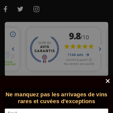
Marchand approuvé par la Société des Avis Garantis,
cliquez ici
pour vérifier
.
Ne manquez pas les arrivages de vins
© 2026 - Comptoir des Millésimes. Tous droits réservés.
•
Mentions légales
•
CGV
rares et cuvées d'exceptions
Email