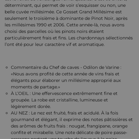
déterminant, qui permet de voir s’esquisser ou non, une
belle cuvée millésimée. Ce Gosset Grand Millésime est
seulement le troisième à dominante de Pinot Noir, après
les millésimes 1990 et 2006. Cette année-là, nous avons
choisi des parcelles où les pinots noirs étaient
particulièrement frais et fins. Les chardonnays sélectionnés
l’ont été pour leur caractère vif et aromatique.
Commentaire du Chef de caves - Odilon de Varine :
«Nous avons profité de cette année de vins frais et
élégants pour élaborer un millésime approprié aux
moments de partage.»
À L’OEIL : Une effervescence extrêmement fine et
groupée. La robe est cristalline, lumineuse et
légèrement dorée.
AU NEZ : Le nez est fruité, frais et acidulé. À la fois
gourmand et élégant, il exprime des notes pâtissières et
des arômes de fruits frais : nougat, frangipane, orange
confite et mirabelle. Une note délicate de poire passe-
crassane portant une touche de liqueur à la poire