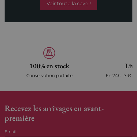
Voir toute la cave !
100% en stock
Livr
Conservation parfaite
En 24h : 7 € en
Recevez les arrivages en avant-
première
Email