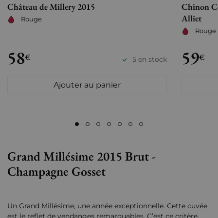
Château de Millery 2015
Chinon Cô
Alliet
Rouge
Rouge
58
59
€
€
5 en stock
Ajouter au panier
Grand Millésime 2015 Brut -
Champagne Gosset
Un Grand Millésime, une année exceptionnelle. Cette cuvée
est le reflet de vendanges remarquables. C’est ce critère,