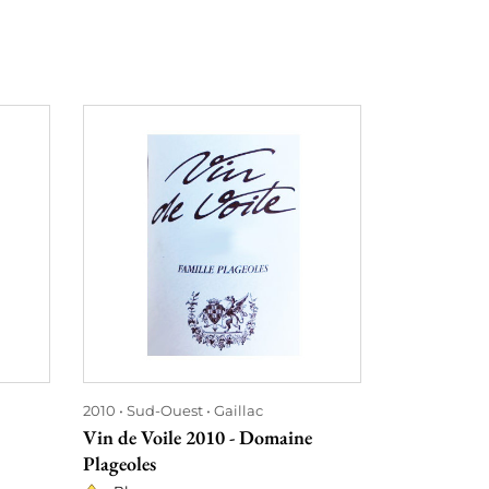
2010
Sud-Ouest
Gaillac
2010
Rhône
Vin de Voile 2010 - Domaine
Châteauneuf
Plageoles
Château de