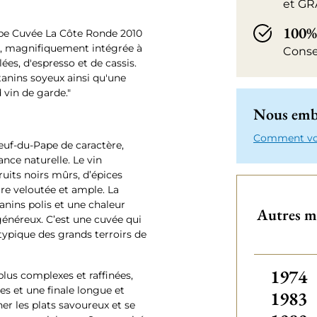
et GR
100%
ape Cuvée La Côte Ronde 2010
z, magnifiquement intégrée à
Conse
ées, d'espresso et de cassis.
tanins soyeux ainsi qu'une
 vin de garde."
Nous emba
Comment votr
uf-du-Pape de caractère,
nce naturelle. Le vin
uits noirs mûrs, d’épices
re veloutée et ample. La
tanins polis et une chaleur
Autres m
énéreux. C’est une cuvée qui
 typique des grands terroirs de
Autres
1974
plus complexes et raffinées,
s et une finale longue et
1983
er les plats savoureux et se