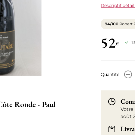
Descriptif détail
94/100
Robert 
52
1
€
-
Quantité
Comm
Côte Ronde - Paul
Votre
août 
Livra