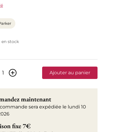
lé
Parker
3 en stock
+
Ajouter au panier
andez maintenant
 commande sera expédiée le lundi 10
2026
ison fixe 7€