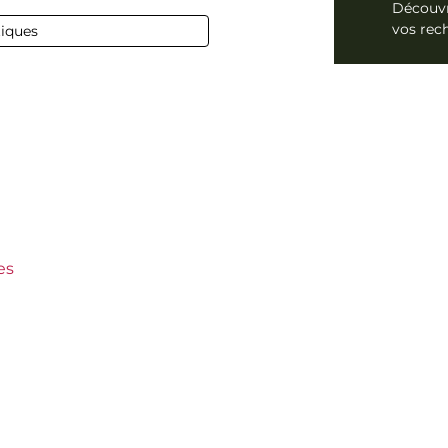
75 cl
Découvr
vos rec
tiques
f-du-Pape
es