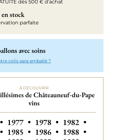
ATUITE dès 500 € d’achat
 en stock
rvation parfaite
llons avec soins
e colis sera emballé ?
À DÉCOUVRIR
illésimes de Châteauneuf-du-Pape
vins
 millésimes de Châteauneuf-du-Pape vins
Autres millésimes de Châteauneuf-du-Pa
Autres millésimes de C
•
1977
•
1978
•
1982
•
Autres millésimes de Châteauneuf-du-Pa
Autres millési
•
1985
•
1986
•
1988
•