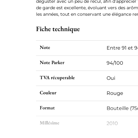
déguster avec un peu de recul, afin d’apprécier 
de garde est excellente, évoluant vers des arôme
les années, tout en conservant une élégance r
Fiche technique
Note
Entre 91 et 
Note Parker
94/100
TVA récuperable
Oui
Couleur
Rouge
Format
Bouteille (75
Millésime
2010
Volume