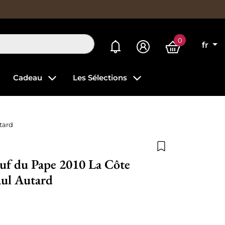
0
Mes alertes
fr
Cadeau
Les Sélections
tard
Ajouter à la list
uf du Pape 2010 La Côte
aul Autard