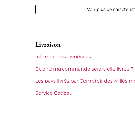
12,50 % vol - 
Voir plus de caractéris
Appellation
Châteauneu
Niveau
Parfait
Livraison
Etiquette
Parfaite
Informations générales
Région
Rhône
Quand ma commande sera-t-elle livrée ?
Les pays livrés par Comptoir des Millésim
Service Cadeau