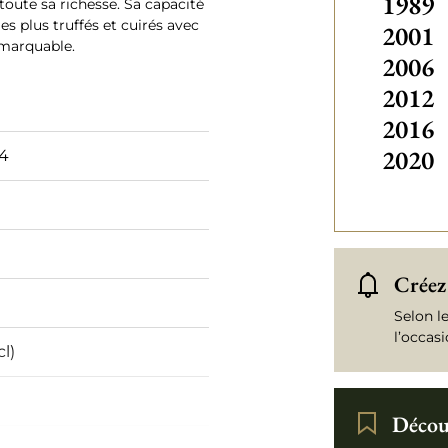
1989
toute sa richesse. Sa capacité
s plus truffés et cuirés avec
2001
emarquable.
2006
2012
2016
2020
94
Créez 
Selon l
l’occas
cl)
Découv