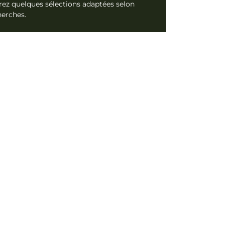
ez quelques sélections adaptées selon
herches.