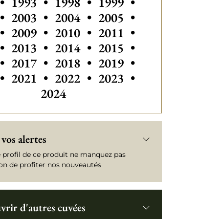
Autres millésimes de Châteauneuf-du-Pa
•
1993
•
1998
•
1999
•
Autres millésimes de Châteaune
Autres millésimes de C
Autres millési
•
2003
•
2004
•
2005
•
Autres millésimes de Châteauneuf-du-Pa
Autres millésimes de C
•
2009
•
2010
•
2011
•
•
2013
•
2014
•
2015
•
•
2017
•
2018
•
2019
•
•
2021
•
2022
•
2023
•
2024
vos alertes
e profil de ce produit ne manquez pas
ion de profiter nos nouveautés
rir d'autres cuvées