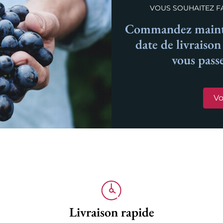
VOUS SOUHAITEZ FA
Commandez mainte
date de livraiso
vous pass
Vo
Livraison rapide