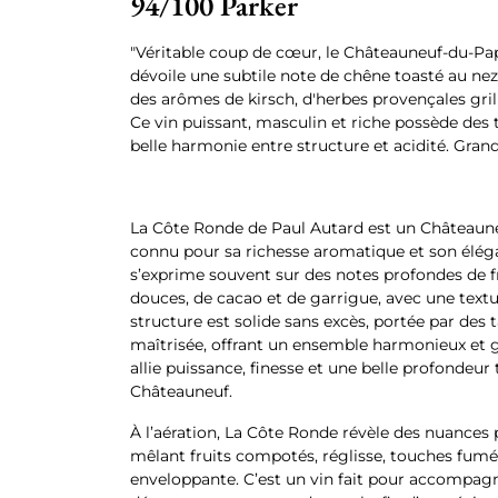
94/100 Parker
"Véritable coup de cœur, le Châteauneuf-du-P
dévoile une subtile note de chêne toasté au ne
des arômes de kirsch, d'herbes provençales grill
Ce vin puissant, masculin et riche possède des 
belle harmonie entre structure et acidité. Grand
La Côte Ronde de Paul Autard est un Châteaune
connu pour sa richesse aromatique et son éléga
s’exprime souvent sur des notes profondes de fr
douces, de cacao et de garrigue, avec une textu
structure est solide sans excès, portée par des 
maîtrisée, offrant un ensemble harmonieux et g
allie puissance, finesse et une belle profondeur
Châteauneuf.
À l’aération, La Côte Ronde révèle des nuances 
mêlant fruits compotés, réglisse, touches fumée
enveloppante. C’est un vin fait pour accompagn