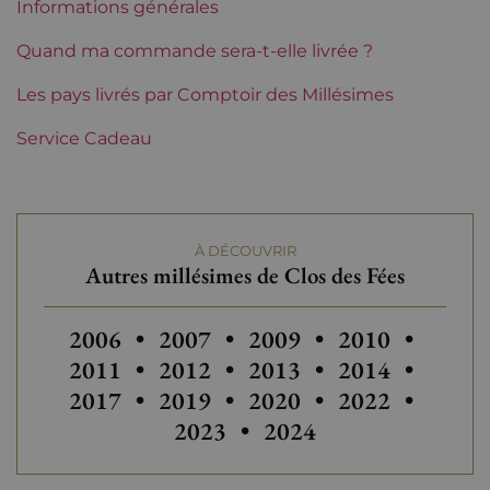
Informations générales
Tranche de prix
De 50 à 80 €
Quand ma commande sera-t-elle livrée ?
Les pays livrés par Comptoir des Millésimes
Service Cadeau
À DÉCOUVRIR
Autres millésimes de Clos des Fées
Autres millésimes de Clos des Fées
Autres millésimes de Clos des Fée
Autres millésimes de Clo
Autres millésim
Autres
2006
•
2007
•
2009
•
2010
•
Autres millésimes de Clos des Fée
Autres millésimes de Clo
Autres millésim
Autres
2011
•
2012
•
2013
•
2014
•
2017
•
2019
•
2020
•
2022
•
2023
•
2024