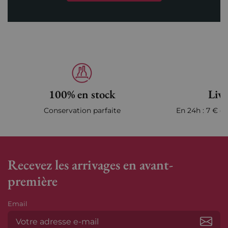
100% en stock
Livr
Conservation parfaite
En 24h : 7 € en
Recevez les arrivages en avant-
première
Email