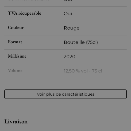
TVA récuperable
Oui
Couleur
Rouge
Format
Bouteille (75cl)
Millésime
2020
Volume
12,50 % vol - 75 cl
Appellation
Côtes du Roussillon
Voir plus de caractéristiques
Région
Languedoc-Roussillon
Maturité
À garder
Livraison
Languedoc-Roussillon
Clos des Fées