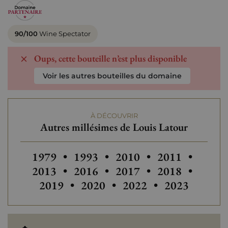
90/100
Wine Spectator
Oups, cette bouteille n’est plus disponible
Voir les autres bouteilles du domaine
À DÉCOUVRIR
Autres millésimes de Louis Latour
Autres millésimes de Louis Latour
Autres millésimes de Louis Latou
Autres millésimes de Lo
Autres
1979
•
1993
•
2010
•
2011
•
Autres millési
Autres
2013
•
2016
•
2017
•
2018
•
2019
•
2020
•
2022
•
2023