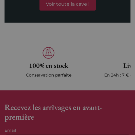
Voir toute la cave !
100% en stock
Livr
Conservation parfaite
En 24h : 7 € en
Recevez les arrivages en avant-
première
Email