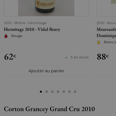
2010
Rhône
Hermitage
2010
Bour
Hermitage 2010 - Vidal fleury
Meursault 
Dominiqu
Rouge
Blanc 
62
88
€
€
3 en stock
Ajouter au panier
Corton Grancey Grand Cru 2010