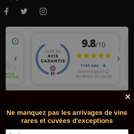
Marchand approuvé par la Société des Avis Garantis,
cliquez ici
pour vérifier
.
Ne manquez pas les arrivages de vins
© 2026 - Comptoir des Millésimes. Tous droits réservés.
•
Mentions légales
•
CGV
rares et cuvées d'exceptions
Email