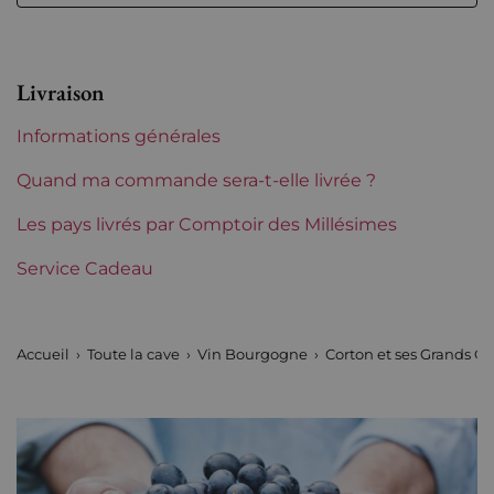
Volume
12,50 % vol - 75 cl
Appellation
Corton
Livraison
Niveau
Parfait
Informations générales
Etiquette
Parfaite
Quand ma commande sera-t-elle livrée ?
Région
Les pays livrés par Comptoir des Millésimes
Bourgogne
Service Cadeau
Classification Bourgogne
Grands Crus
Domaines de Bourgogne
Louis Latour
Accueil
Toute la cave
Vin Bourgogne
Corton et ses Grands Cr
Tranche de prix
De 80 à 150 €