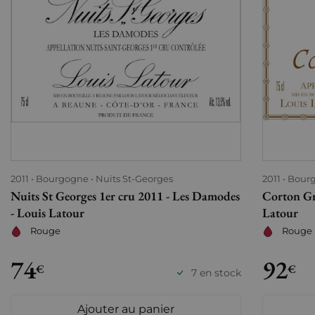
2011
Bourgogne
Nuits St-Georges
2011
Bour
Nuits St Georges 1er cru 2011 - Les Damodes
Corton Gr
- Louis Latour
Latour
Rouge
Rouge
74
92
€
€
7 en stock
Ajouter au panier