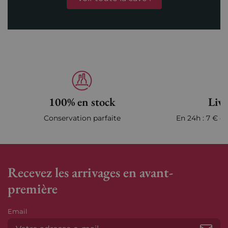
100% en stock
Livr
Conservation parfaite
En 24h : 7 € en
Recevez les arrivages en avant-
première
Email