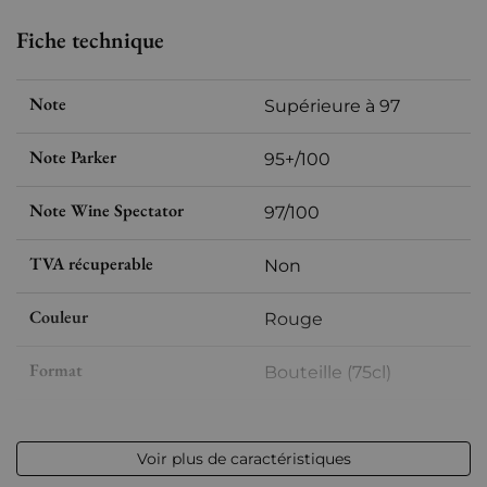
Fiche technique
Note
Supérieure à 97
Note Parker
95+/100
Note Wine Spectator
97/100
TVA récuperable
Non
Couleur
Rouge
Format
Bouteille (75cl)
Millésime
2014
Voir plus de caractéristiques
Volume
12,50 % vol - 75 cl