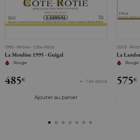
1995
Rhône
Côte-Rôtie
2003
Rhô
La Mouline 1995 - Guigal
La Landon
Rouge
Rouge
485
575
€
€
1 en stock
Ajouter au panier