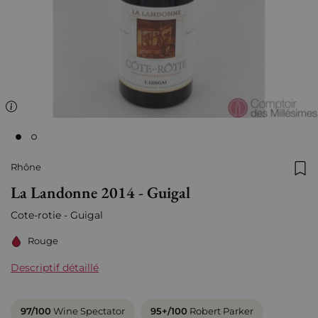
Rhône
Ajo
La Landonne 2014 - Guigal
Cote-rotie - Guigal
Rouge
Descriptif détaillé
97/100
Wine Spectator
95+/100
Robert Parker