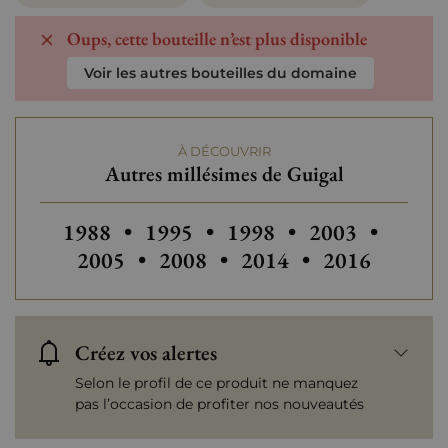
Oups, cette bouteille n’est plus disponible
Voir les autres bouteilles du domaine
À DÉCOUVRIR
Autres millésimes de Guigal
Autres millésimes de Guigal
Autres millésimes de Guigal
Autres millési
Autres
1988
•
1995
•
1998
•
2003
•
Autres millésimes de Guigal
Autres millésimes de G
2005
•
2008
•
2014
•
2016
Créez vos alertes
Selon le profil de ce produit ne manquez
pas l’occasion de profiter nos nouveautés