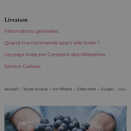
Appellation
Côte-Rôtie
Livraison
Niveau
Parfait
Informations générales
Etiquette
Parfaite
Quand ma commande sera-t-elle livrée ?
Région
Les pays livrés par Comptoir des Millésimes
Rhône
Service Cadeau
Domaines du Rhône
Guigal
Tranche de prix
Plus de 150 €
Accueil
Toute la cave
Vin Rhône
Côte-rôtie
Guigal
La Lan