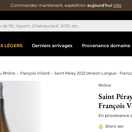
Commandez maintenant, expédition
aujourd'hui
info
IX LÉGERS
Derniers arrivages
Provenance domaine
u Rhône
François Villard
Saint Péray 2022 Version Longue - Franço
Rhône
Saint Péra
François V
En provenance 
Blanc sec