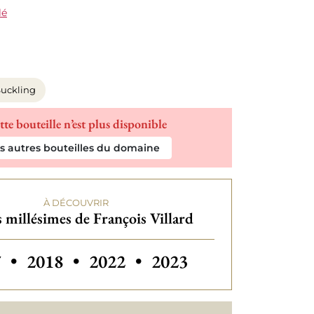
lé
uckling
tte bouteille n’est plus disponible
es autres bouteilles du domaine
À DÉCOUVRIR
 millésimes de François Villard
Autres millésimes de François Villard
7
•
2018
•
2022
•
2023