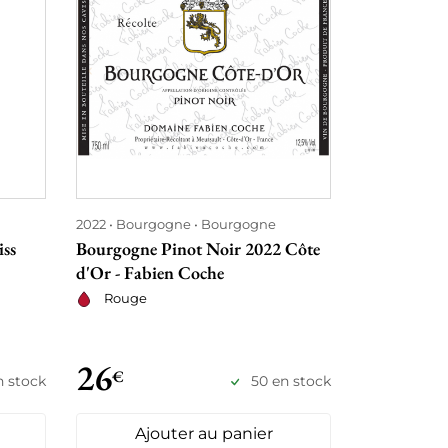
2022
Bourgogne
Bourgogne
2022
Beaujo
iss
Bourgogne Pinot Noir 2022 Côte
Moulin à Ve
d'Or - Fabien Coche
2022 - Chât
Joseph Burr
Rouge
Rouge
26
28
€
€
n stock
50 en stock
Ajouter au panier
Ajo