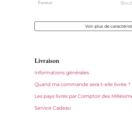
Format
Boute
Millésime
2022
Voir plus de caractéris
Volume
12,50
Appellation
Sain
Livraison
Niveau
Parfa
Informations générales
Etiquette
Parfa
Quand ma commande sera-t-elle livrée ?
Région
Rhô
Les pays livrés par Comptoir des Millésim
Domaines du Rhône
Franç
Service Cadeau
Tranche de prix
Moin