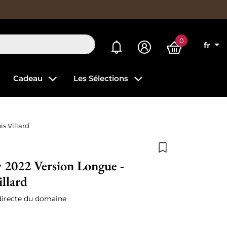
0
Mes alertes
fr
Cadeau
Les Sélections
is Villard
Ajouter à la list
y 2022 Version Longue -
illard
directe du domaine