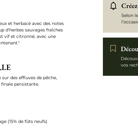
Créez 
Selon l
l’occas
eux et herbacé avec des notes
up d'herbes sauvages fraîches
st vif et citronné, avec une
intenant."
Découv
Découvr
RLE
vos rec
 sur des effluves de pêche,
finale persistante.
age (15% de fûts neufs)