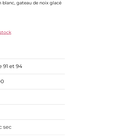
n blanc, gateau de noix glacé
 stock
e 91 et 94
00
c sec