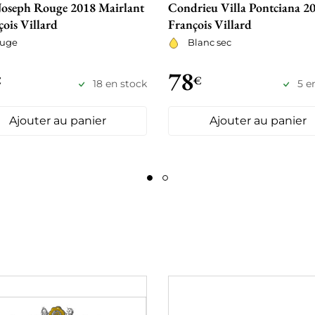
 Joseph Rouge 2018 Mairlant
Condrieu Villa Pontciana 20
çois Villard
François Villard
uge
Blanc sec
78
€
€
18 en stock
5 e
Ajouter au panier
Ajouter au panier