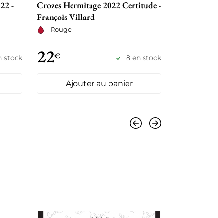
22 -
Crozes Hermitage 2022 Certitude -
Saint Josep
François Villard
- François V
Rouge
Rouge
22
28
€
€
n stock
8 en stock
Ajouter au panier
Ajo
Précédent
Suivant