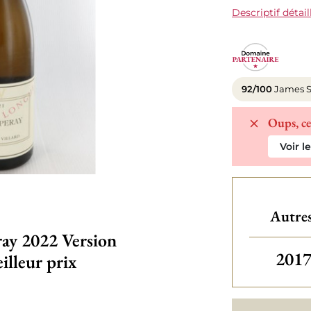
Descriptif détail
92/100
James S
Oups, ce
Voir l
Autres
ray 2022 Version
201
illeur prix