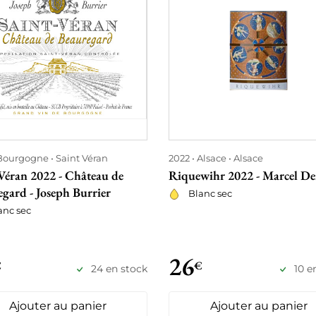
Bourgogne
Saint Véran
2022
Alsace
Alsace
Véran 2022 - Château de
Riquewihr 2022 - Marcel De
gard - Joseph Burrier
Blanc sec
anc sec
26
€
€
24 en stock
10 e
Ajouter au panier
Ajouter au panier