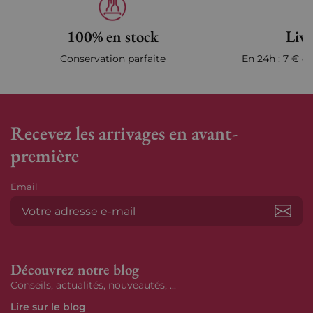
100% en stock
Livr
Conservation parfaite
En 24h : 7 € en
Recevez les arrivages en avant-
première
Email
S’ab
Découvrez notre blog
Conseils, actualités, nouveautés, ...
Lire sur le blog