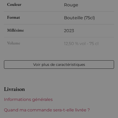
Couleur
Rouge
Format
Bouteille (75cl)
Millésime
2023
Volume
12,50 % vol - 75 cl
Appellation
Sancerre
Voir plus de caractéristiques
Niveau
Parfait
Etiquette
Parfaite
Livraison
Région
Loire
Informations générales
Maturité
À garder
Quand ma commande sera-t-elle livrée ?