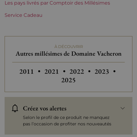
Domaines de Loire
Les pays livrés par Comptoir des Millésimes
Vacheron
Service Cadeau
Tranche de prix
De 30 à 50 €
À DÉCOUVRIR
Autres millésimes de Domaine Vacheron
Autres millésimes de Domaine Vacheron
Autres millésimes de Domaine V
Autres millésimes de D
Autres
2011
•
2021
•
2022
•
2023
•
2025
Créez vos alertes
Selon le profil de ce produit ne manquez
pas l’occasion de profiter nos nouveautés