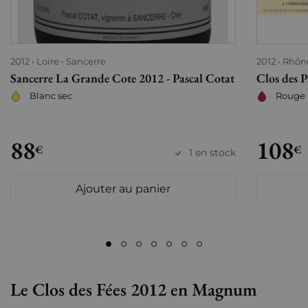
2012
Loire
Sancerre
2012
Rhôn
Sancerre La Grande Cote 2012 - Pascal Cotat
Clos des 
Blanc sec
Rouge
88
108
€
€
1 en stock
Ajouter au panier
Le Clos des Fées 2012 en Magnum