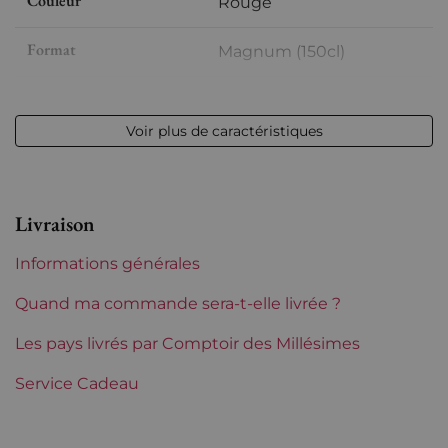
Couleur
Rouge
Format
Magnum (150cl)
Millésime
2012
Voir plus de caractéristiques
Volume
12,50 % vol - 150 cl
Appellation
Côtes du Roussillon
Livraison
Niveau
Parfait
Informations générales
Etiquette
Parfaite
Quand ma commande sera-t-elle livrée ?
Région
Les pays livrés par Comptoir des Millésimes
Languedoc-Roussillon
Service Cadeau
Languedoc-Roussillon
Clos des Fées
Tranche de prix
Plus de 150 €