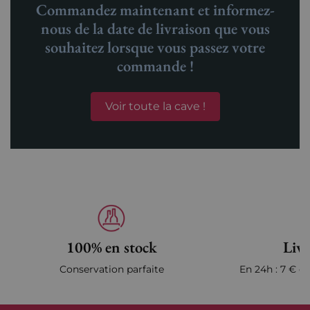
Commandez maintenant et informez-
nous de la date de livraison que vous
souhaitez lorsque vous passez votre
commande !
Voir toute la cave !
100% en stock
Livr
Conservation parfaite
En 24h : 7 € en