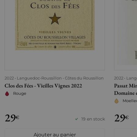
2022
Languedoc-Roussillon
Côtes du Roussillon
2022
Lang
Clos des Fées - Vieilles Vignes 2022
Passat Min
Domaine d
Rouge
Moelle
29
29
€
€
19 en stock
Ajouter au panier