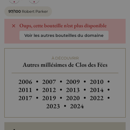
97/100
Robert Parker
Oups, cette bouteille n’est plus disponible
Voir les autres bouteilles du domaine
À DÉCOUVRIR
Autres millésimes de Clos des Fées
Autres millésimes de Clos des Fées
Autres millésimes de Clos des Fée
Autres millésimes de Clo
Autres millésim
Autres
2006
•
2007
•
2009
•
2010
•
Autres millésimes de Clos des Fée
Autres millésimes de Clo
Autres millésim
Autres
2011
•
2012
•
2013
•
2014
•
2017
•
2019
•
2020
•
2022
•
2023
•
2024