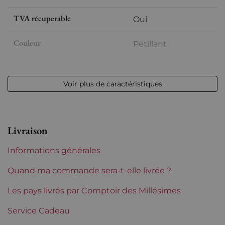
TVA récuperable
Oui
Couleur
Petillant
Format
Bouteille (75cl)
Voir plus de caractéristiques
Millésime
nm
Volume
12,50 % vol - 75 cl
Livraison
Appellation
Champagne
Informations générales
Niveau
Parfait
Quand ma commande sera-t-elle livrée ?
Etiquette
Les pays livrés par Comptoir des Millésimes
Parfaite
Service Cadeau
Région
Champagne