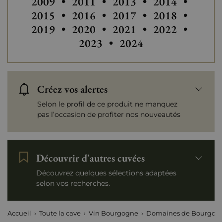
Autres millésimes de Louis Jadot
Autres millésimes de Louis Jadot
Autres
2009
•
2011
•
2013
•
2014
•
2015
•
2016
•
2017
•
2018
•
2019
•
2020
•
2021
•
2022
•
2023
•
2024
Créez vos alertes
Selon le profil de ce produit ne manquez
pas l’occasion de profiter nos nouveautés
Découvrir d'autres cuvées
Découvrez quelques sélections adaptées
selon vos recherches.
Accueil
Toute la cave
Vin Bourgogne
Domaines de Bourgog