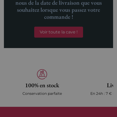
nous de la date de livraison que vous
souhaitez lorsque vous passez votre
commande !
Voir toute la cave !
100% en stock
Livr
Conservation parfaite
En 24h : 7 € en