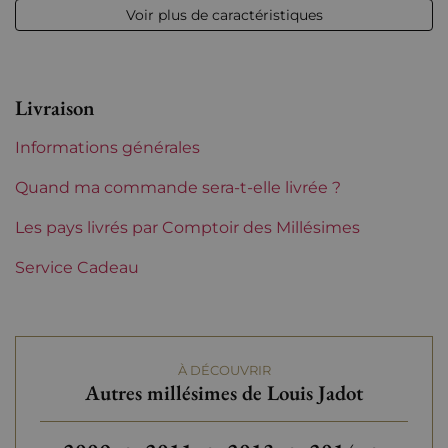
Voir plus de caractéristiques
Niveau
Parfait
Etiquette
Parfaite
Livraison
Région
Bourgogne
Informations générales
Maturité
À garder
Quand ma commande sera-t-elle livrée ?
Domaines de Bourgogne
Les pays livrés par Comptoir des Millésimes
Louis Jadot
Service Cadeau
Tranche de prix
De 30 à 50 €
À DÉCOUVRIR
Autres millésimes de Louis Jadot