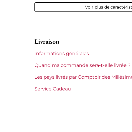
Voir plus de caractéris
Volume
12,
Appellation
Ma
Livraison
Niveau
Par
Informations générales
Etiquette
Par
Quand ma commande sera-t-elle livrée ?
Région
Bo
Les pays livrés par Comptoir des Millésim
Maturité
À 
Service Cadeau
Domaines de Bourgogne
Lo
Tranche de prix
Mo