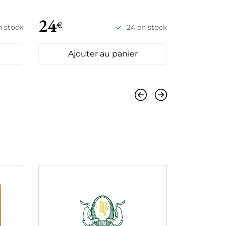
24
€
22
€
€
n stock
24 en stock
25
Ajouter au panier
Ajo
Précédent
Suivant