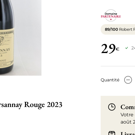
89/100
Robert 
29
2
€
-
Quantité
arsannay Rouge 2023
Comm
Votre
août 
Livra