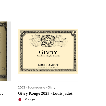
2023
Bourgogne
Givry
2023
Bourg
ot
Givry Rouge 2023 - Louis Jadot
Mercurey 20
Rouge
Rouge