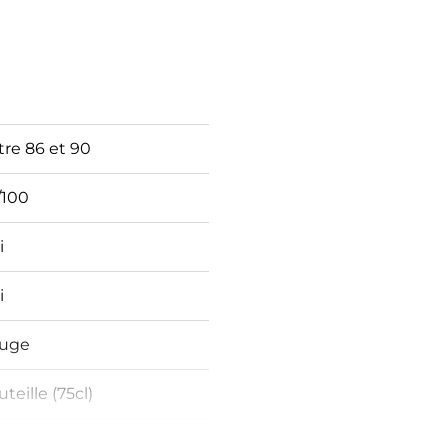
tre 86 et 90
/100
i
i
uge
teille (75cl)
23