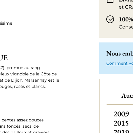
et GR
100%
lésime
Conse
Nous emba
UE
Comment votr
87), promue au rang
ieux vignoble de la Côte de
at de Dijon. Marsannay est le
rouges, rosés et blancs.
Autr
Autres
2009
es pentes assez douces
2015
ns foncés, secs, de
2019
des cailloux et graviers