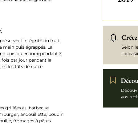
E
Créez 
réserver l'intégrité du fruit.
la main puis égrappés. La
Selon l
 en bois ou en inox pendant 3
l’occas
fois par jour pendant la
ns les fûts de notre
Découv
Découvr
vos rec
es grillées au barbecue
 hamburger, andouillette, boudin
ouille, fromages à pâtes