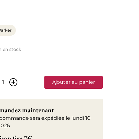
Parker
4 en stock
+
Ajouter au panier
andez maintenant
 commande sera expédiée le lundi 10
2026
ison fixe 7€