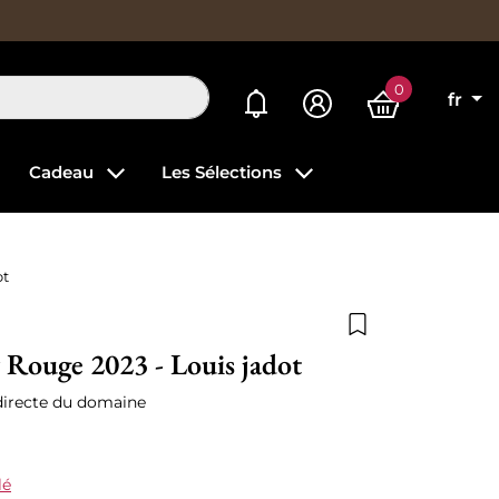
0
Mes alertes
fr
Cadeau
Les Sélections
ot
Ajouter à la list
Rouge 2023 - Louis jadot
directe du domaine
lé