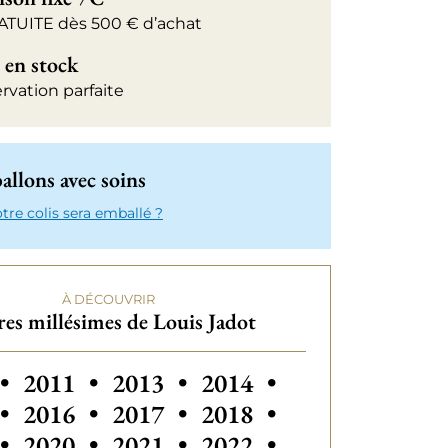
ATUITE dès 500 € d’achat
 en stock
rvation parfaite
llons avec soins
e colis sera emballé ?
À DÉCOUVRIR
es millésimes de Louis Jadot
 millésimes de Louis Jadot
Autres millésimes de Louis Jadot
Autres millésim
•
2011
•
2013
•
2014
•
•
2016
•
2017
•
2018
•
•
2020
•
2021
•
2022
•