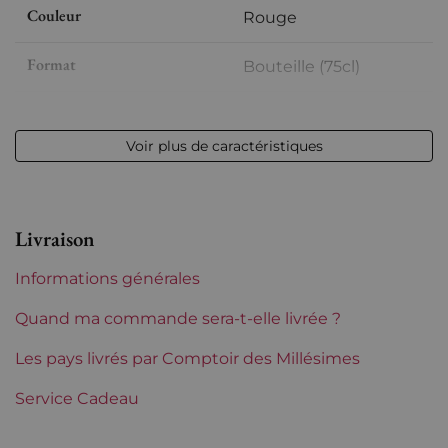
Couleur
Rouge
Format
Bouteille (75cl)
Millésime
2016
Voir plus de caractéristiques
Volume
12,50 % vol - 75 cl
Appellation
Chinon
Livraison
Niveau
Parfait
Informations générales
Etiquette
Parfaite
Quand ma commande sera-t-elle livrée ?
Région
Les pays livrés par Comptoir des Millésimes
Loire
Service Cadeau
Maturité
À garder