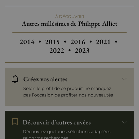
Domaines de Loire
Philippe Alliet
À DÉCOUVRIR
Tranche de prix
De 30 à 50 €
Autres millésimes de Philippe Alliet
Autres millésimes de Philippe All
Autres millésim
2014
•
2015
•
2016
•
2021
•
Autres millésimes de Ph
2022
•
2023
Créez vos alertes
Selon le profil de ce produit ne manquez
pas l’occasion de profiter nos nouveautés
Découvrir d'autres cuvées
Découvrez quelques sélections adaptées
selon vos recherches.