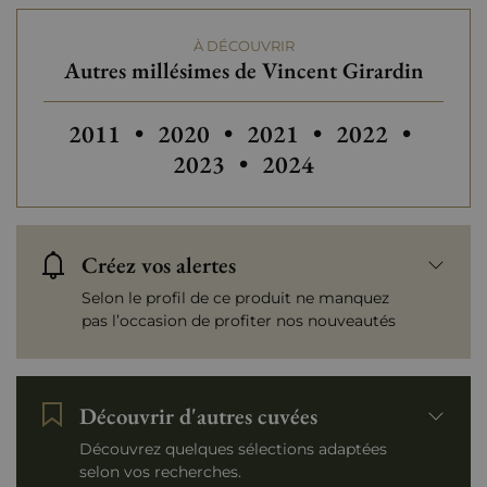
À DÉCOUVRIR
Autres millésimes de Vincent Girardin
Autres millésimes de Vincent Girardin
Autres millésimes de Vincent Gir
2011
•
2020
•
2021
•
2022
•
2023
•
2024
Créez vos alertes
Selon le profil de ce produit ne manquez
pas l’occasion de profiter nos nouveautés
Découvrir d'autres cuvées
Découvrez quelques sélections adaptées
selon vos recherches.