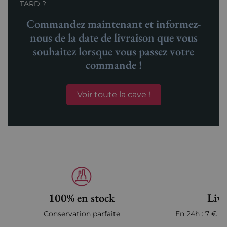
TARD ?
Commandez maintenant et informez-
nous de la date de livraison que vous
souhaitez lorsque vous passez votre
commande !
Voir toute la cave !
100% en stock
Livr
Conservation parfaite
En 24h : 7 € en