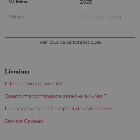
Millésime
2023
Volume
12,50 % vol - 75 cl
Appellation
Meursault
Voir plus de caractéristiques
Niveau
Parfait
Etiquette
Parfaite
Livraison
Région
Bourgogne
Informations générales
Maturité
À garder
Quand ma commande sera-t-elle livrée ?
Classification Bourgogne
Les pays livrés par Comptoir des Millésimes
Premiers Crus
Service Cadeau
Domaines de Bourgogne
Vincent Girardin
Tranche de prix
Plus de 150 €