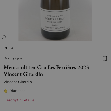
Bourgogne
Ajo
Meursault 1er Cru Les Perrières 2023 -
Vincent Girardin
Vincent Girardin
Blanc sec
Descriptif détaillé