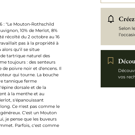
Créez 
 : "Le Mouton-Rothschild
Selon l
uvignon, 10% de Merlot, 8%
l’occas
té récolté du 2 octobre au 16
availlait pas à la propriété à
 alors qu'il se situe
ide tartrique naturel des
Découv
mme toujours : des senteurs
de poivre noir et d'encens. Il
Découvr
oteur qui tourne. La bouche
vos rec
re tannique ferme
'épine dorsale et de la
ent à la menthe et au
erlot, s'épanouissant
long. Ce n'est pas comme le
t généreux. C'est un Mouton
oui, je pense que les buveurs
sommet. Parfois, c'est comme