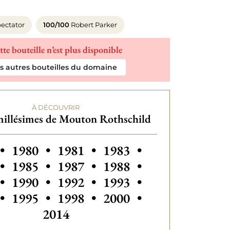
ectator
100/100
Robert Parker
tte bouteille n’est plus disponible
es autres bouteilles du domaine
À DÉCOUVRIR
millésimes de Mouton Rothschild
s millésimes de Mouton Rothschild
Autres millésimes de Mouton Rothschil
Autres millésimes de Mouton R
Autres millésimes de 
Autres millési
•
1980
•
1981
•
1983
•
Autres millésimes de Mouton Rothschil
Autres millésimes de Mouton R
Autres millésimes de 
Autres millési
•
1985
•
1987
•
1988
•
Autres millésimes de Mouton Rothschil
Autres millésimes de Mouton R
Autres millésimes de 
Autres millési
•
1990
•
1992
•
1993
•
Autres millésimes de Mouton Rothschil
Autres millésimes de Mouton R
Autres millésimes de 
Autres millési
•
1995
•
1998
•
2000
•
2014