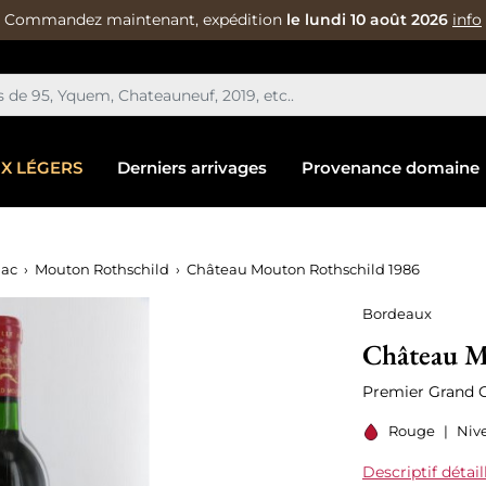
Commandez maintenant, expédition
le lundi 10 août 2026
info
IX LÉGERS
Derniers arrivages
Provenance domaine
lac
Mouton Rothschild
Château Mouton Rothschild 1986
Bordeaux
Château M
Premier Grand C
Rouge
|
Niv
Descriptif détail