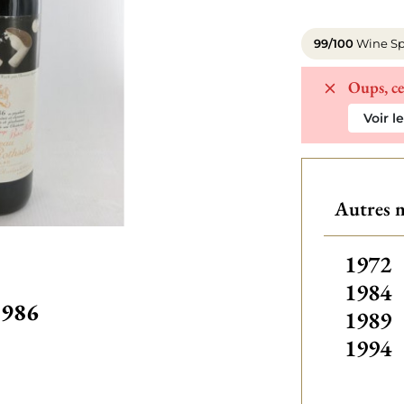
99/100
Wine Sp
Oups, ce
Voir l
Autres 
Autre
1972
1984
1986
1989
1994