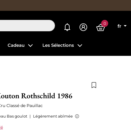
0
Mes alertes
fr
Cadeau
Les Sélections
Ajouter à la list
outon Rothschild 1986
ru Classé de Pauillac
eau Bas goulot
|
Légèrement abîmée
lé