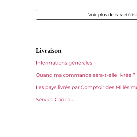
Millésime
1986
Voir plus de caractéris
Volume
12,50 % vol
Appellation
Pauillac
Livraison
Niveau
Bas goulo
Informations générales
Etiquette
Légèrem
Quand ma commande sera-t-elle livrée ?
Région
Bordeaux
Les pays livrés par Comptoir des Millésim
Classement de 1855
1ers Gran
Service Cadeau
Maturité
Vins à ma
Châteaux de Bordeaux
Mouton R