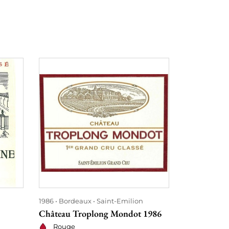
1986
Bordeaux
Saint-Emilion
1986
Bordea
Château Troplong Mondot 1986
Château Mo
Rouge
Rouge