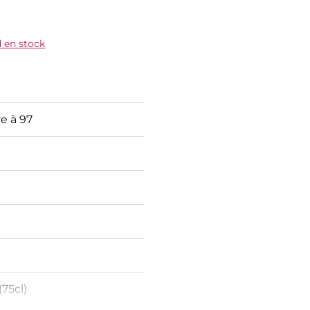
 en stock
e à 97
(75cl)