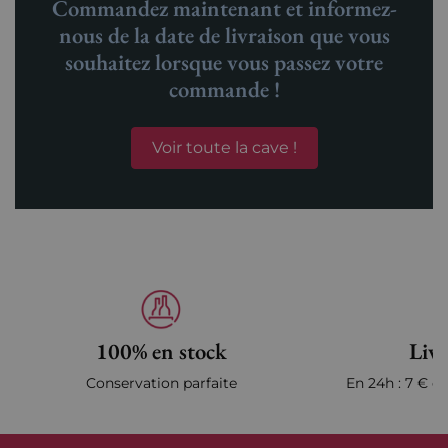
Commandez maintenant et informez-
nous de la date de livraison que vous
souhaitez lorsque vous passez votre
commande !
Voir toute la cave !
100% en stock
Livr
Conservation parfaite
En 24h : 7 € en