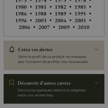
1973
•
1974
•
1975
•
1978
•
Autres millésimes de Rivesaltes
1980
•
1981
•
1982
•
1985
•
Autres millésimes de Riv
Autres millésim
1986
•
1988
•
1989
•
1995
•
Autres millésimes de Rivesaltes
Autres millésimes de Riv
Autres millésim
Autres
1996
•
2003
•
2004
•
2005
•
Autres millésimes de Rivesaltes
Autres millésimes de R
Autres millés
2006
•
2007
•
2009
•
2010
Créez vos alertes
Selon le profil de ce produit ne manquez
pas l’occasion de profiter nos nouveautés
Découvrir d'autres cuvées
Découvrez quelques sélections adaptées
selon vos recherches.