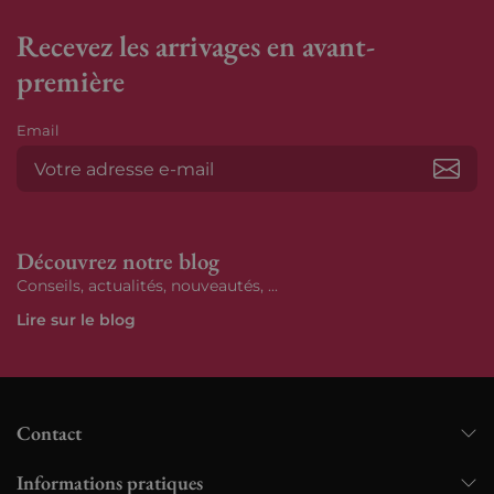
Recevez les arrivages en avant-
première
Email
S’ab
Découvrez notre blog
Conseils, actualités, nouveautés, ...
Lire sur le blog
Contact
Informations pratiques