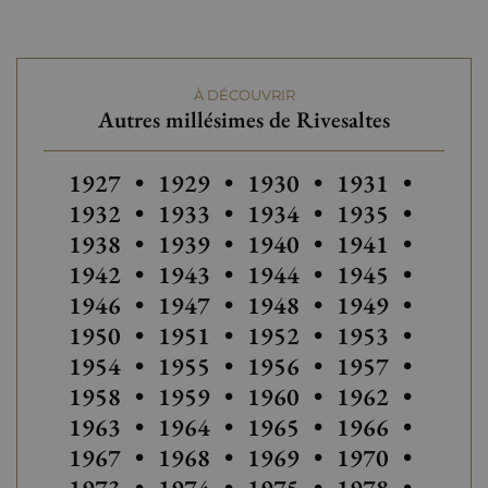
À DÉCOUVRIR
Autres millésimes de Rivesaltes
Autres millésimes de Rivesaltes
Autres millésimes de Rivesaltes
Autres millésimes de Riv
1927
•
1929
•
1930
•
1931
•
Autres
1932
•
1933
•
1934
•
1935
•
Autres millésimes de Rivesaltes
Autres millésim
1938
•
1939
•
1940
•
1941
•
Autres
1942
•
1943
•
1944
•
1945
•
1946
•
1947
•
1948
•
1949
•
Autres millésimes de Rivesaltes
1950
•
1951
•
1952
•
1953
•
Autres millésimes de Riv
Autres millésim
Autres
1954
•
1955
•
1956
•
1957
•
1958
•
1959
•
1960
•
1962
•
Autres millésimes de Rivesaltes
Autres
1963
•
1964
•
1965
•
1966
•
Autres millésimes de Rivesaltes
Autres millésimes de Riv
1967
•
1968
•
1969
•
1970
•
Autres millésimes de Rivesaltes
Autres millésim