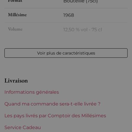
Format
Bouteille (75cl)
Millésime
1968
Volume
12,50 % vol - 75 cl
Appellation
Rivesaltes
Voir plus de caractéristiques
Niveau
Parfait
Etiquette
Parfaite
Livraison
Région
Languedoc-Roussillon
Informations générales
Maturité
Vins à maturité
Quand ma commande sera-t-elle livrée ?
Tranche de prix
Les pays livrés par Comptoir des Millésimes
De 80 à 150 €
Service Cadeau