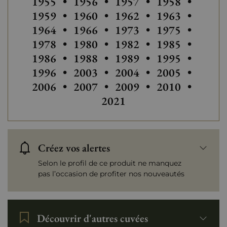
Autres millésimes de Maison C
Autres millésimes de 
Autres millés
Autres
1955
•
1956
•
1957
•
1958
•
Autres millésimes de Maison C
Autres millésimes de 
Autres
1959
•
1960
•
1962
•
1963
•
Autres millésimes de Maison C
Autres millésimes de 
Autres millés
Autres
1964
•
1966
•
1973
•
1975
•
1978
•
1980
•
1982
•
1985
•
Autres millésimes de Maison C
Autres millésimes de 
1986
•
1988
•
1989
•
1995
•
Autres millésimes de Maison C
Autres millés
Autres
1996
•
2003
•
2004
•
2005
•
Autres millésimes de Maison C
Autres millésimes de 
Autres millés
Autres
2006
•
2007
•
2009
•
2010
•
2021
Créez vos alertes
Selon le profil de ce produit ne manquez
pas l’occasion de profiter nos nouveautés
Découvrir d'autres cuvées