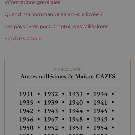
Informations générales
Etiquette
Parfaite
Quand ma commande sera-t-elle livrée ?
Région
Les pays livrés par Comptoir des Millésimes
Languedoc-Roussillon
Service Cadeau
Languedoc-Roussillon
Maison Cazes
Tranche de prix
Plus de 150 €
À DÉCOUVRIR
Autres millésimes de Maison CAZES
Autres millésimes de Maison CAZES
Autres millésimes de Maison C
Autres millésimes de 
Autres millés
Autres
1931
•
1932
•
1933
•
1934
•
Autres millésimes de Maison C
Autres millésimes de 
Autres millés
Autres
1935
•
1939
•
1940
•
1941
•
Autres millésimes de Maison C
Autres millésimes de 
Autres millés
Autres
1942
•
1943
•
1944
•
1945
•
Autres millésimes de Maison C
Autres millésimes de 
Autres millés
Autres
1946
•
1947
•
1948
•
1949
•
Autres millésimes de Maison C
Autres millésimes de 
Autres millés
Autres
1950
•
1952
•
1953
•
1954
•