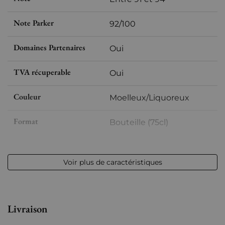
Note Parker
92/100
Domaines Partenaires
Oui
TVA récuperable
Oui
Couleur
Moelleux/Liquoreux
Format
Bouteille (75cl)
Millésime
1957
Voir plus de caractéristiques
Volume
12,50 % vol - 75 cl
Appellation
Rivesaltes
Livraison
Niveau
Parfait