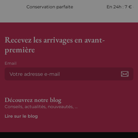
Conservation parfaite
En 24h : 7 € en
Recevez les arrivages en avant-
première
Email
S’ab
Découvrez notre blog
Conseils, actualités, nouveautés, ...
Lire sur le blog