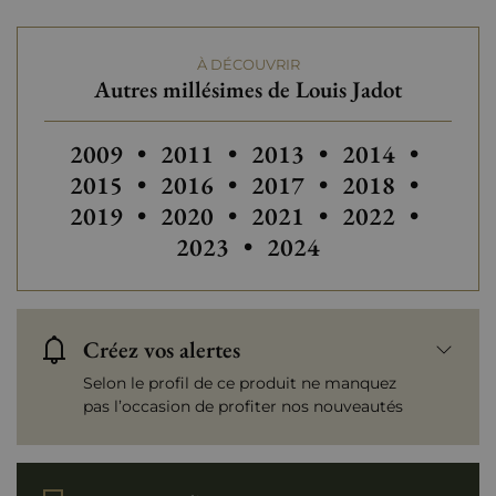
Tranche de prix
De 30 à 50 €
À DÉCOUVRIR
Autres millésimes de Louis Jadot
Autres millésimes de Louis Jadot
Autres millésimes de Louis Jadot
Autres
2009
•
2011
•
2013
•
2014
•
2015
•
2016
•
2017
•
2018
•
2019
•
2020
•
2021
•
2022
•
2023
•
2024
Créez vos alertes
Selon le profil de ce produit ne manquez
pas l’occasion de profiter nos nouveautés