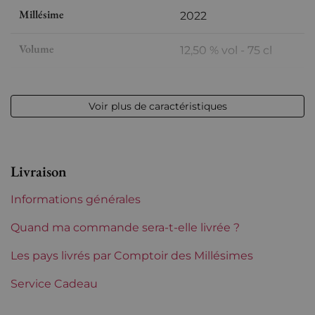
Millésime
2022
Volume
12,50 % vol - 75 cl
Appellation
Beaune
Voir plus de caractéristiques
Niveau
Parfait
Etiquette
Parfaite
Livraison
Région
Bourgogne
Informations générales
Maturité
À garder
Quand ma commande sera-t-elle livrée ?
Classification Bourgogne
Les pays livrés par Comptoir des Millésimes
Premiers Crus
Service Cadeau
Domaines de Bourgogne
Louis Jadot