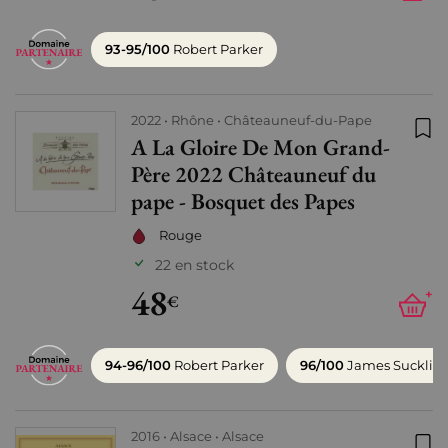
93-95/100
Robert Parker
2022
Rhône
Châteauneuf-du-Pape
A La Gloire De Mon Grand-
Ajo
Père 2022 Châteauneuf du
pape - Bosquet des Papes
Rouge
22 en stock
48
+
€
94-96/100
Robert Parker
96/100
James Sucklin
2016
Alsace
Alsace