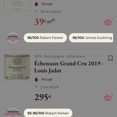
Rouge
18 en stock
39
€
+
€
49
95/100
Robert Parker
95/100
James Suckling
2019
Bourgogne
Echézeaux
Échezeaux Grand Cru 2019 -
Ajo
Louis Jadot
Rouge
2 en stock
295
+
€
93-95/100
Robert Parker