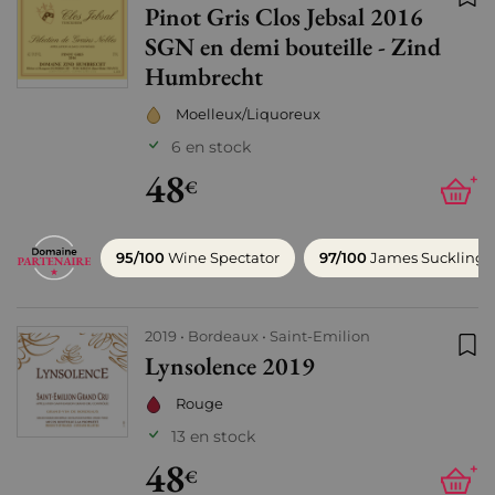
Pinot Gris Clos Jebsal 2016
Ajo
SGN en demi bouteille - Zind
Humbrecht
Moelleux/Liquoreux
6 en stock
48
+
€
95/100
Wine Spectator
97/100
James Suckling
2019
Bordeaux
Saint-Emilion
Lynsolence 2019
Ajo
Rouge
13 en stock
48
+
€