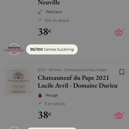
Neuville
Petillant
103 en stock
38
+
€
95/100
James Suckling
2021
Rhône
Châteauneuf-du-Pape
Chateauneuf du Pape 2021
Ajo
Lucile Avril - Domaine Durieu
Rouge
3 en stock
38
+
€