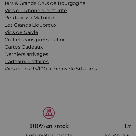
1ers & Grands Crus de Bourgogne
Vins du Rhône à maturité
Bordeaux à Maturité
Les Grands Liquoreux
Vins de Garde
Coffrets vins prêts à offrir
Cartes Cadeaux
Derniers arrivages
Cadeaux d'affaires
Vins notés 95/100 à moins de 50 euros
100% en stock
Livr
Conservation parfaite
En 24h : 7 € en