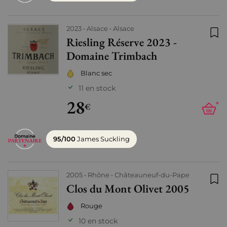
2023
Alsace
Alsace
Riesling Réserve 2023 -
Ajo
Domaine Trimbach
Blanc sec
11 en stock
28
+
€
95/100
James Suckling
2005
Rhône
Châteauneuf-du-Pape
Clos du Mont Olivet 2005
Ajo
Rouge
10 en stock