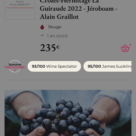
Crozes-Hermitage La
Ajo
Guiraude 2022 - Jéroboam -
Alain Graillot
Rouge
1 en stock
235
+
€
93/100
Wine Spectator
95/100
James Suckling