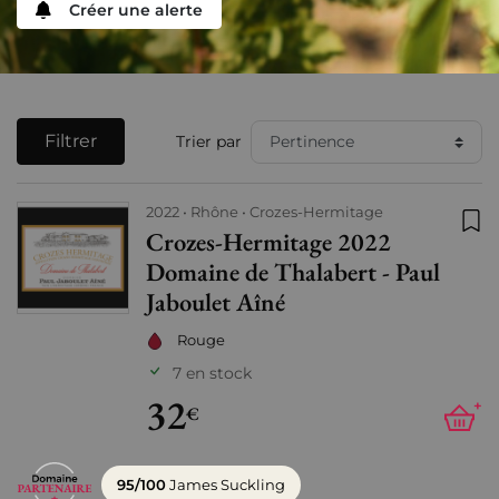
Créer une alerte
Filtrer
Trier par
2022
Rhône
Crozes-Hermitage
Crozes-Hermitage 2022
Ajo
Domaine de Thalabert - Paul
Jaboulet Aîné
Rouge
7 en stock
32
+
€
95/100
James Suckling