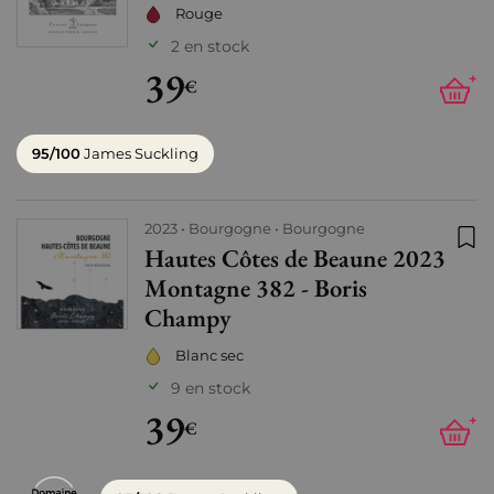
Rouge
2 en stock
39
+
€
95/100
James Suckling
2023
Bourgogne
Bourgogne
Hautes Côtes de Beaune 2023
Ajo
Montagne 382 - Boris
Champy
Blanc sec
9 en stock
39
+
€