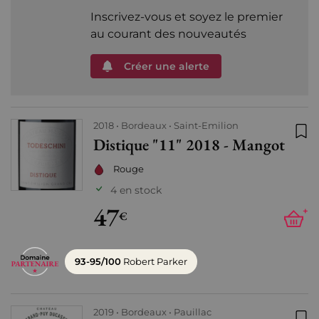
Inscrivez-vous et soyez le premier
au courant des nouveautés
Créer une alerte
2018
Bordeaux
Saint-Emilion
Distique "11" 2018 - Mangot
Ajo
Rouge
4 en stock
47
+
€
93-95/100
Robert Parker
2019
Bordeaux
Pauillac