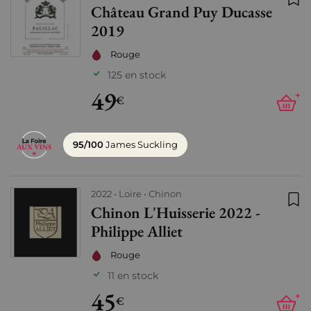
Château Grand Puy Ducasse
Ajo
2019
Rouge
125 en stock
49
+
€
95/100
James Suckling
2022
Loire
Chinon
Chinon L'Huisserie 2022 -
Ajo
Philippe Alliet
Rouge
11 en stock
45
+
€