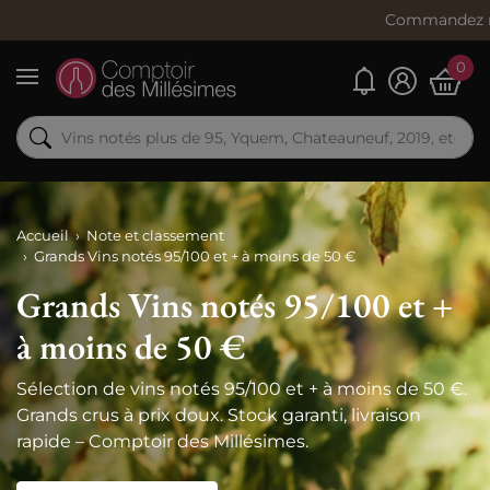
Commandez maintenant, expé
0
Mes alertes
Menu
Accueil
Note et classement
Grands Vins notés 95/100 et + à moins de 50 €
Grands Vins notés 95/100 et +
à moins de 50 €
Sélection de vins notés 95/100 et + à moins de 50 €.
Grands crus à prix doux. Stock garanti, livraison
rapide – Comptoir des Millésimes.