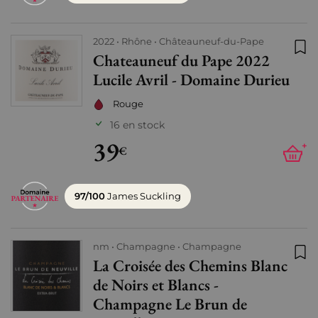
2022
Rhône
Châteauneuf-du-Pape
Chateauneuf du Pape 2022
Ajo
Lucile Avril - Domaine Durieu
Rouge
16 en stock
39
+
€
97/100
James Suckling
nm
Champagne
Champagne
La Croisée des Chemins Blanc
Ajo
de Noirs et Blancs -
Champagne Le Brun de