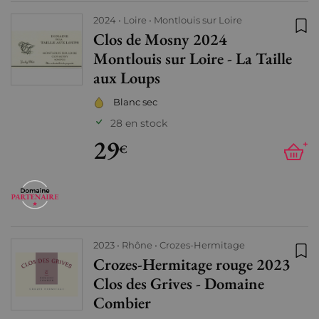
2024
Loire
Montlouis sur Loire
Clos de Mosny 2024
Ajo
Montlouis sur Loire - La Taille
aux Loups
Blanc sec
28 en stock
29
+
€
2023
Rhône
Crozes-Hermitage
Crozes-Hermitage rouge 2023
Ajo
Clos des Grives - Domaine
Combier