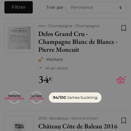
Filtrer
Trier par
nm
Champagne
Champagne
Delos Grand Cru -
Ajo
Champagne Blanc de Blancs -
Pierre Moncuit
Petillant
41 en stock
34
+
€
94/100
James Suckling
2016
Bordeaux
Saint-Emilion
Château Côte de Baleau 2016
Ajo