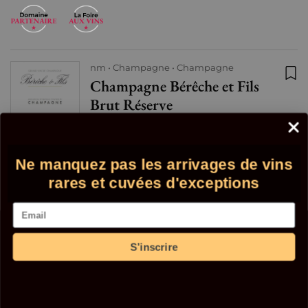
nm
Champagne
Champagne
Champagne Bérêche et Fils
Ajo
Brut Réserve
Petillant
18 en stock
Ne manquez pas les arrivages de vins
52
+
€
rares et cuvées d'exceptions
Email
92+/100
Robert Parker
S’inscrire
1
2
3
4
5
6
7
8
9
10
20
30
Précédent
40
50
Suivant