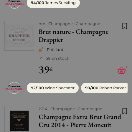
94/100
James Suckling
nm
Champagne
Champagne
Brut nature - Champagne
Ajo
Drappier
Petillant
59 en stock
39
+
€
92/100
Wine Spectator
90/100
Robert Parker
2014
Champagne
Champagne
Champagne Extra Brut Grand
Ajo
Cru 2014 - Pierre Moncuit