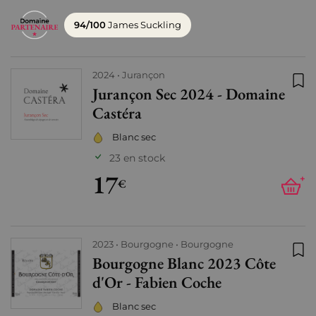
94/100
James Suckling
2024
Jurançon
Jurançon Sec 2024 - Domaine
Ajo
Castéra
Blanc sec
23 en stock
17
+
€
2023
Bourgogne
Bourgogne
Bourgogne Blanc 2023 Côte
Ajo
d'Or - Fabien Coche
Blanc sec