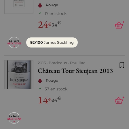
Rouge
17 en stock
24
€
+
€
34
92/100
James Suckling
2013
Bordeaux
Pauillac
Château Tour Sieujean 2013
Ajo
Rouge
37 en stock
14
€
+
€
24