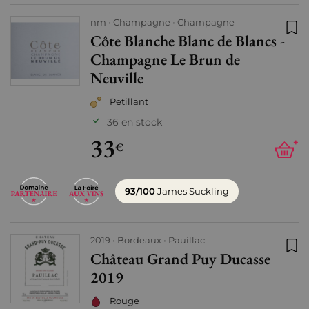
nm
Champagne
Champagne
Côte Blanche Blanc de Blancs -
Ajo
Champagne Le Brun de
Neuville
Petillant
36 en stock
33
+
€
93/100
James Suckling
2019
Bordeaux
Pauillac
Château Grand Puy Ducasse
Ajo
2019
Rouge