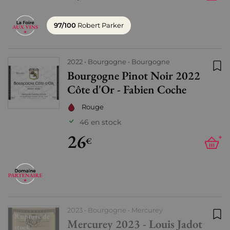
97/100
Robert Parker
2022
Bourgogne
Bourgogne
Bourgogne Pinot Noir 2022
Ajo
Côte d'Or - Fabien Coche
Rouge
46 en stock
26
+
€
2023
Bourgogne
Mercurey
Rupture de
Mercurey 2023 - Louis Jadot
Ajo
stock