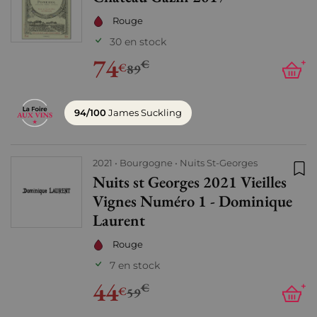
Rouge
30 en stock
74
€
+
€
89
94/100
James Suckling
2021
Bourgogne
Nuits St-Georges
Nuits st Georges 2021 Vieilles
Ajo
Vignes Numéro 1 - Dominique
Laurent
Rouge
7 en stock
44
€
+
€
59