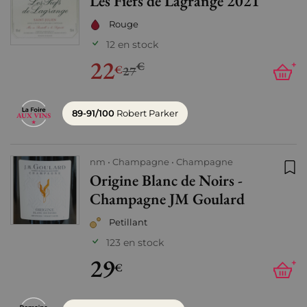
Les Fiefs de Lagrange 2021
Ajo
Rouge
12 en stock
22
€
+
€
27
89-91/100
Robert Parker
nm
Champagne
Champagne
Origine Blanc de Noirs -
Ajo
Champagne JM Goulard
Petillant
123 en stock
29
+
€