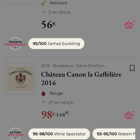
Petillant
2 en stock
56
+
€
95/100
James Suckling
2016
Bordeaux
Saint-Emilion
Château Canon la Gaffelière
Ajo
2016
Rouge
37 en stock
98
€
+
€
118
95-98/100
Wine Spectator
93-95/100
Robert Par