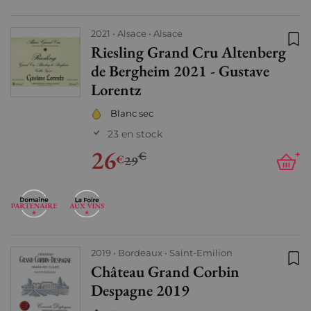
2021
Alsace
Alsace
Riesling Grand Cru Altenberg
Ajo
de Bergheim 2021 - Gustave
Lorentz
Blanc sec
23 en stock
26
€
+
€
29
2019
Bordeaux
Saint-Emilion
Château Grand Corbin
Ajo
Despagne 2019