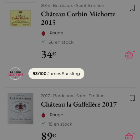
2015
Bordeaux
Saint-Emilion
Château Corbin Michotte
Ajo
2015
Rouge
56 en stock
34
+
€
93/100
James Suckling
2017
Bordeaux
Saint-Emilion
Château la Gaffelière 2017
Ajo
Rouge
15 en stock
89
+
€