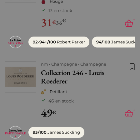
Rouge
13 en stock
31
€
+
€
36
92-94+/100
Robert Parker
94/100
James Suckli
nm
Champagne
Champagne
Collection 246 - Louis
Ajo
Roederer
Petillant
46 en stock
49
+
€
93/100
James Suckling