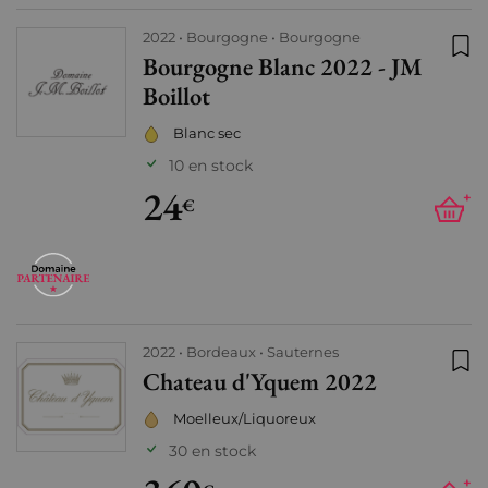
2022
Bourgogne
Bourgogne
Bourgogne Blanc 2022 - JM
Ajo
Boillot
Blanc sec
10 en stock
24
+
€
2022
Bordeaux
Sauternes
Chateau d'Yquem 2022
Ajo
Moelleux/Liquoreux
30 en stock
+