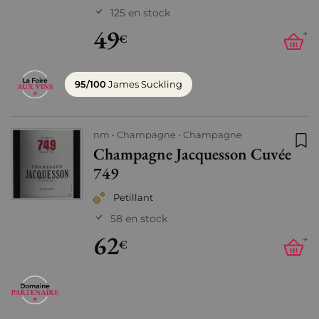
125 en stock
49
+
€
95/100
James Suckling
nm
Champagne
Champagne
Champagne Jacquesson Cuvée
Ajo
749
Petillant
58 en stock
62
+
€