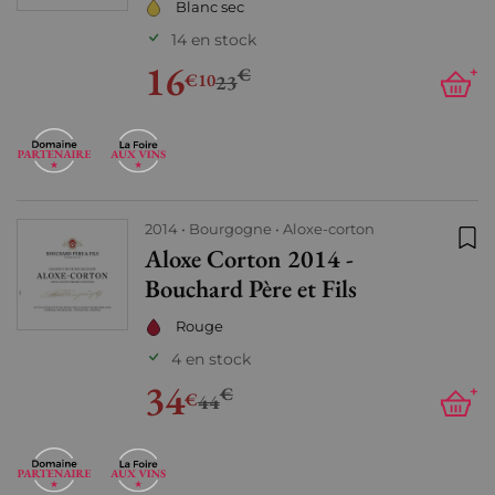
Blanc sec
14 en stock
16
€
+
€10
23
2014
Bourgogne
Aloxe-corton
Aloxe Corton 2014 -
Ajo
Bouchard Père et Fils
Rouge
4 en stock
34
€
+
€
44