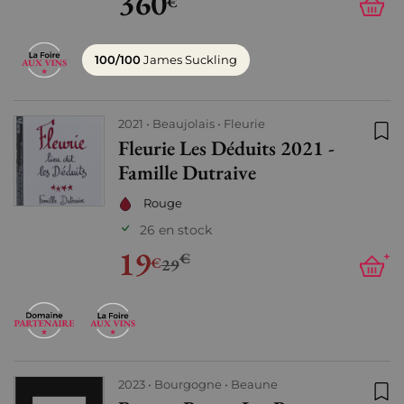
360
€
100/100
James Suckling
2021
Beaujolais
Fleurie
Fleurie Les Déduits 2021 -
Ajo
Famille Dutraive
Rouge
26 en stock
19
€
+
€
29
2023
Bourgogne
Beaune