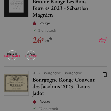
Beaune Rouge Les Bons
Ajo
Feuvres 2023 - Sébastien
Magnien
Rouge
2 en stock
26
€
+
€
36
2023
Bourgogne
Bourgogne
Bourgogne Rouge Couvent
Ajo
des Jacobins 2023 - Louis
jadot
Rouge
27 en stock