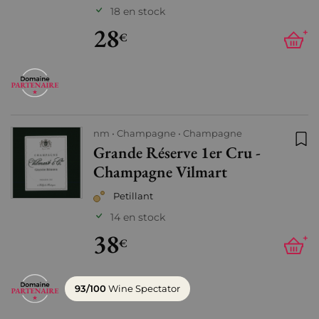
18 en stock
28
+
€
nm
Champagne
Champagne
Grande Réserve 1er Cru -
Ajo
Champagne Vilmart
Petillant
14 en stock
38
+
€
93/100
Wine Spectator