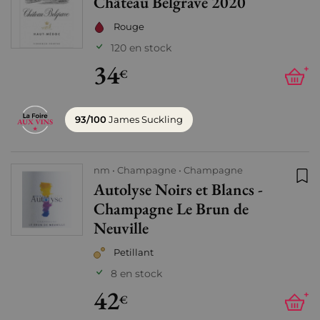
Château Belgrave 2020
Ajo
Rouge
120 en stock
34
+
€
93/100
James Suckling
nm
Champagne
Champagne
Autolyse Noirs et Blancs -
Ajo
Champagne Le Brun de
Neuville
Petillant
8 en stock
42
+
€