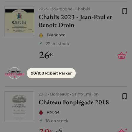
2023
Bourgogne
Chablis
Chablis 2023 - Jean-Paul et
Ajo
Benoit Droin
Blanc sec
22 en stock
26
+
€
90/100
Robert Parker
2018
Bordeaux
Saint-Emilion
Château Fonplégade 2018
Ajo
Rouge
18 en stock
39
€
+
€