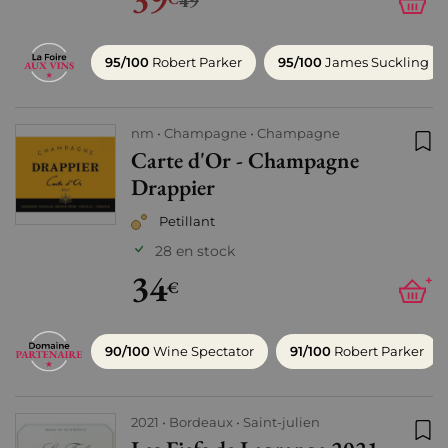
49
95/100
Robert Parker
95/100
James Suckling
nm
Champagne
Champagne
Carte d'Or - Champagne
Ajo
Drappier
Petillant
28 en stock
34
+
€
90/100
Wine Spectator
91/100
Robert Parker
2021
Bordeaux
Saint-julien